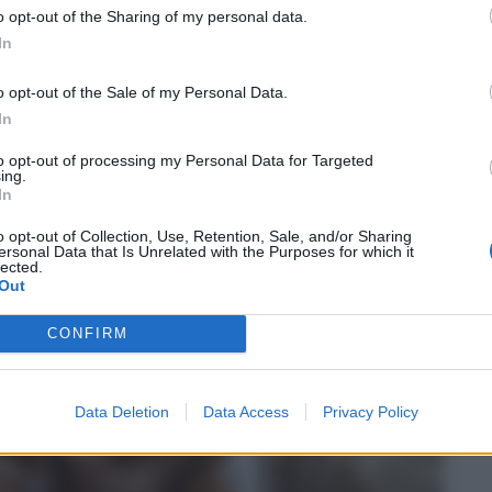
o opt-out of the Sharing of my personal data.
Reset password
dami
In
ti
Log In
Reset P
o opt-out of the Sale of my Personal Data.
In
e a 64 e 7 mesi
to opt-out of processing my Personal Data for Targeted
ing.
ia con cui le donne vanno in pensione è di 64 anni e 7
In
misure di flessibilità che consentono di smettere di
o opt-out of Collection, Use, Retention, Sale, and/or Sharing
ersonal Data that Is Unrelated with the Purposes for which it
lected.
18.09.2024
donne
,
inps
,
Lavoro
,
pensione
risuser
0
0
Out
CONFIRM
Data Deletion
Data Access
Privacy Policy