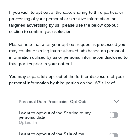
I pagamenti dell'assegno unico e
universale di agosto 2026 a ...
If you wish to opt-out of the sale, sharing to third parties, or
07.08.2026
0
processing of your personal or sensitive information for
targeted advertising by us, please use the below opt-out
section to confirm your selection.
CATEGORIE
Please note that after your opt-out request is processed you
Ambiente
1.404
may continue seeing interest-based ads based on personal
information utilized by us or personal information disclosed to
Attualità
6.108
third parties prior to your opt-out.
Comunicati
6
You may separately opt-out of the further disclosure of your
personal information by third parties on the IAB’s list of
Consumo
1.930
downstream participants.
Economia
2.866
Personal Data Processing Opt Outs
This information may also be disclosed by us to third parties
on the IAB’s List of Downstream Participants that may further
Lavoro
2.139
I want to opt-out of the Sharing of my
disclose it to other third parties.
personal data.
Opted In
Politica
1.991
I want to opt-out of the Sale of my