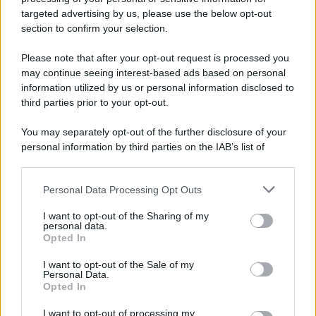
targeted advertising by us, please use the below opt-out
section to confirm your selection.
CATEGORIE
Please note that after your opt-out request is processed you
Ambiente
1.404
may continue seeing interest-based ads based on personal
information utilized by us or personal information disclosed to
Attualità
6.108
third parties prior to your opt-out.
Comunicati
6
You may separately opt-out of the further disclosure of your
personal information by third parties on the IAB’s list of
Consumo
1.930
downstream participants.
Economia
2.865
Personal Data Processing Opt Outs
This information may also be disclosed by us to third parties
on the IAB’s List of Downstream Participants that may further
Lavoro
2.139
I want to opt-out of the Sharing of my
disclose it to other third parties.
personal data.
Opted In
Politica
1.991
I want to opt-out of the Sale of my
Primo piano
2.619
Personal Data.
Opted In
Proposte
13
I want to opt-out of processing my