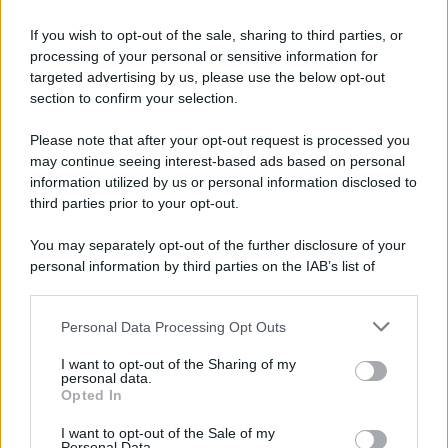
influenzare l'operatività d ...
If you wish to opt-out of the sale, sharing to third parties, or
07.08.2026
0
processing of your personal or sensitive information for
targeted advertising by us, please use the below opt-out
section to confirm your selection.
CATEGORIE
Please note that after your opt-out request is processed you
Ambiente
1.404
may continue seeing interest-based ads based on personal
information utilized by us or personal information disclosed to
Attualità
6.108
third parties prior to your opt-out.
Comunicati
6
You may separately opt-out of the further disclosure of your
personal information by third parties on the IAB’s list of
Consumo
1.930
downstream participants.
Economia
2.865
Personal Data Processing Opt Outs
This information may also be disclosed by us to third parties
on the IAB’s List of Downstream Participants that may further
Lavoro
2.139
I want to opt-out of the Sharing of my
disclose it to other third parties.
personal data.
Opted In
Politica
1.991
I want to opt-out of the Sale of my
Primo piano
2.619
Personal Data.