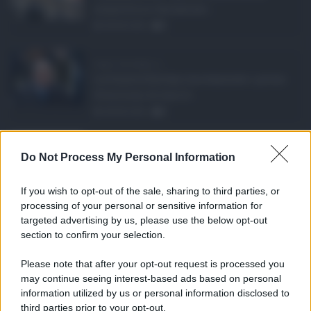
manovra in variazione ...
08.08.2026
0
Super Zes Sicilia, d ...
La Giunta Schifani ha stanziato i primi
10 milioni di euro d ...
08.08.2026
0
Eventi in Sicilia ad ...
Do Not Process My Personal Information
La Sicilia si conferma anche nell’estate
2026 uno dei prin ...
If you wish to opt-out of the sale, sharing to third parties, or
07.08.2026
0
processing of your personal or sensitive information for
targeted advertising by us, please use the below opt-out
section to confirm your selection.
CATEGORIE
Please note that after your opt-out request is processed you
Ambiente
1.404
may continue seeing interest-based ads based on personal
information utilized by us or personal information disclosed to
Attualità
6.108
third parties prior to your opt-out.