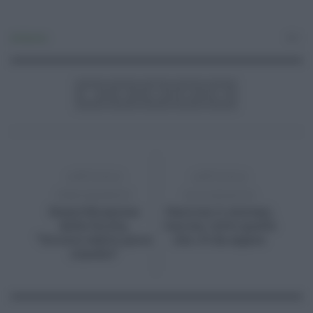
Ambiente
0
ARTICOLO
ARTICOLO
PRECEDENTE
SUCCESSIVO
Desertificazione
Omicron 2, sintomi,
della Sicilia,
vaccini, tutto quello
“Occorre subito porre
che c’è da sapere
rimedio”