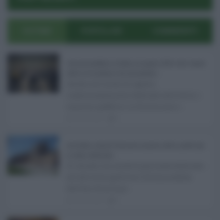
Log In
Reset Password
ULTIMI
POPOLARI
COMMENTI
Concorsi pubblici in Sicilia ad agosto 2026: tutti i bandi
attivi e le scadenze da non perdere ...
Anche nel mese di agosto,
tradizionalmente dedicato alle ferie, i
concorsi pubblici in Sicilia non s ...
06.08.2026
0
Ars Sicilia, chiude l'Aula per la pausa estiva: partiti già
in clima elettorale ...
Si chiude con un'altra giornata dedicata
all'attività ispettiva l'ultima seduta
dell'Ars Sicilia pr ...
06.08.2026
0