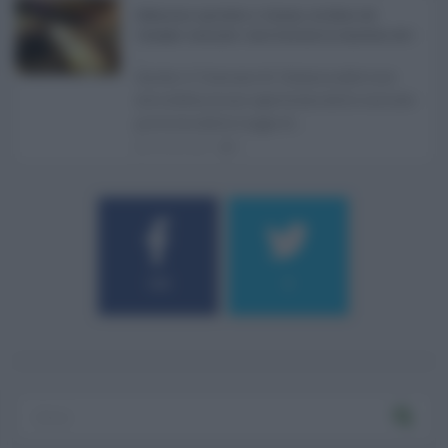
Definizione agevolata a Catania, via libera del
Consiglio comunale: come funziona la sanatoria dei t
...
Anche il Comune di Catania aderisce
alla definizione agevolata delle entrate
prevista dalla Legge di ...
06.08.2026
0
184
9