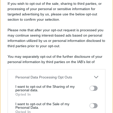
If you wish to opt-out of the sale, sharing to third parties, or
06.08.2026
0
processing of your personal or sensitive information for
targeted advertising by us, please use the below opt-out
section to confirm your selection.
CATEGORIE
Please note that after your opt-out request is processed you
Ambiente
1.404
may continue seeing interest-based ads based on personal
information utilized by us or personal information disclosed to
Attualità
6.106
third parties prior to your opt-out.
Comunicati
6
You may separately opt-out of the further disclosure of your
personal information by third parties on the IAB’s list of
Consumo
1.930
downstream participants.
Economia
2.864
Personal Data Processing Opt Outs
This information may also be disclosed by us to third parties
on the IAB’s List of Downstream Participants that may further
Lavoro
2.139
I want to opt-out of the Sharing of my
disclose it to other third parties.
personal data.
Opted In
Politica
1.990
I want to opt-out of the Sale of my
Primo piano
2.619
Personal Data.
Opted In