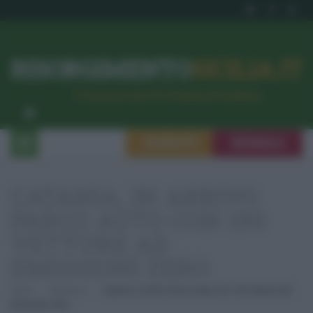
RISORGIMENTO
SICILIA.IT
l’Unione dei #CittadiniPerBene
ISCRIVITI
SEGNALA
CATANIA, IN ARRIVO
PARCO AUTO CON 150
VETTURE AD
EMISSIONI ZERO
Home
Ambiente
Catania, In Arrivo Parco Auto Con 150 Vetture Ad
Emissioni Zero