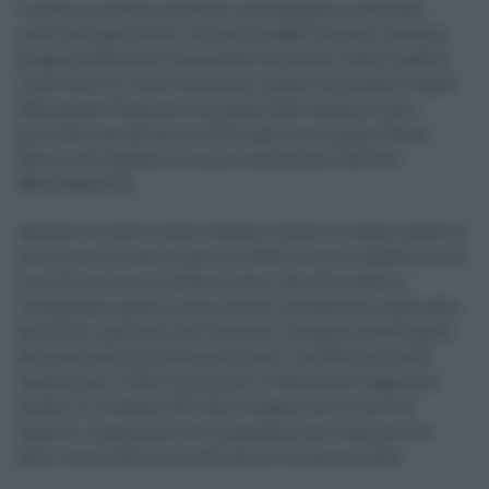
I mezzi di servizio presenti nell’autoparco comunali,
molti dei quali fermi ed inutilizzabili da anni, saranno
progressivamente rimpiazzati da veicoli a due e quattro
ruote elettrici a zero emissioni, grazie un progetto varato
dalla giunta Pogliese su proposta dell’assessore alla
politiche comunitarie e alla transizione green Sergio
Parisi, utilizzando le risorse comunitarie del Pon
Metro/React Eu.
Assieme ai nuovi mezzi saranno messe in campo anche le
colonnine di ricarica, per un investimento complessivo di
circa sei milioni e mezzo di euro, che serviranno a
rimpiazzare quelli ormai vetusti e altamente inquinanti
dei settori operativi del Comune e tra questi anche parte
del parco auto della Polizia Locale. I modelli prescelti
saranno per il 25% City Car, per il 62% auto di segmento
medio e il restante 13% Van e furgoni utili ai servizi
logistici, comprensiva di manutenzione totale per sei
anni e centoventimila chilometri di percorrenza.