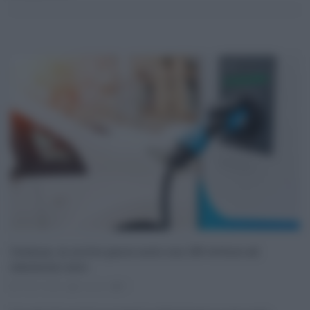
Catania, in arrivo parco auto con 150 vetture ad
emissioni zero
18.01.2022
risuser
0