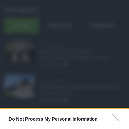
POST RECENTI
ULTIMI
POPOLARI
COMMENTI
Concorsi pubblici in ...
Anche nel mese di agosto,
tradizionalmente dedicato alle fer ...
06.08.2026
0
Ars Sicilia, chiude ...
Si chiude con un'altra giornata dedicata
all'attività ispet ...
06.08.2026
0
Definizione agevolat ...
Do Not Process My Personal Information
Anche il Comune di Catania aderisce
alla definizione agevola ...