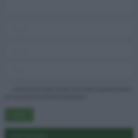
Salva il mio nome, email e sito web in questo browser
per la prossima volta che commento.
Username o E-mail
Log In
Ricordami
Registrati
Log In
POST RECENTI
Reset password