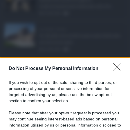
tradizionalmente dedicato alle fer ...
06.08.2026
0
Ars Sicilia, chiude ...
Si chiude con un'altra giornata dedicata
all'attività ispet ...
06.08.2026
0
Definizione agevolat ...
Do Not Process My Personal Information
Anche il Comune di Catania aderisce
alla definizione agevola ...
If you wish to opt-out of the sale, sharing to third parties, or
06.08.2026
0
processing of your personal or sensitive information for
targeted advertising by us, please use the below opt-out
section to confirm your selection.
CATEGORIE
Please note that after your opt-out request is processed you
Ambiente
1.404
may continue seeing interest-based ads based on personal
information utilized by us or personal information disclosed to
Attualità
6.106