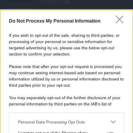
08.08.2026
0
Eventi in Sicilia ad ...
Do Not Process My Personal Information
La Sicilia si conferma anche nell’estate
2026 uno dei prin ...
If you wish to opt-out of the sale, sharing to third parties, or
07.08.2026
0
processing of your personal or sensitive information for
targeted advertising by us, please use the below opt-out
section to confirm your selection.
CATEGORIE
Please note that after your opt-out request is processed you
Ambiente
1.404
may continue seeing interest-based ads based on personal
information utilized by us or personal information disclosed to
Attualità
6.108
third parties prior to your opt-out.
Comunicati
6
You may separately opt-out of the further disclosure of your
personal information by third parties on the IAB’s list of
Consumo
1.930
downstream participants.
Economia
2.866
Personal Data Processing Opt Outs
This information may also be disclosed by us to third parties
on the IAB’s List of Downstream Participants that may further
Lavoro
2.139