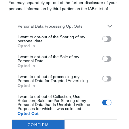
You may separately opt-out of the further disclosure of your
personal information by third parties on the IAB’s list of
Consumo
1.930
downstream participants.
Economia
2.865
Personal Data Processing Opt Outs
This information may also be disclosed by us to third parties
on the IAB’s List of Downstream Participants that may further
Lavoro
2.139
I want to opt-out of the Sharing of my
disclose it to other third parties.
personal data.
Opted In
Politica
1.991
I want to opt-out of the Sale of my
Primo piano
2.619
Personal Data.
Opted In
Proposte
13
I want to opt-out of processing my
Personal Data for Targeted Advertising.
Sanità
1.962
Opted In
I want to opt-out of Collection, Use,
Retention, Sale, and/or Sharing of my
Personal Data that Is Unrelated with the
Purposes for which it was collected.
Opted Out
CONFIRM