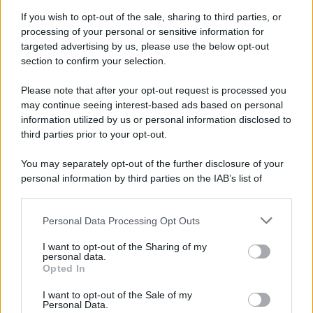
2026 uno dei prin ...
If you wish to opt-out of the sale, sharing to third parties, or
07.08.2026
0
processing of your personal or sensitive information for
targeted advertising by us, please use the below opt-out
section to confirm your selection.
CATEGORIE
Please note that after your opt-out request is processed you
Ambiente
1.404
may continue seeing interest-based ads based on personal
information utilized by us or personal information disclosed to
Attualità
6.108
third parties prior to your opt-out.
Comunicati
6
You may separately opt-out of the further disclosure of your
personal information by third parties on the IAB’s list of
Consumo
1.930
downstream participants.
Economia
2.866
Personal Data Processing Opt Outs
This information may also be disclosed by us to third parties
on the IAB’s List of Downstream Participants that may further
Lavoro
2.139
I want to opt-out of the Sharing of my
disclose it to other third parties.
personal data.
Opted In
Politica
1.992
I want to opt-out of the Sale of my
Primo piano
2.620
Personal Data.