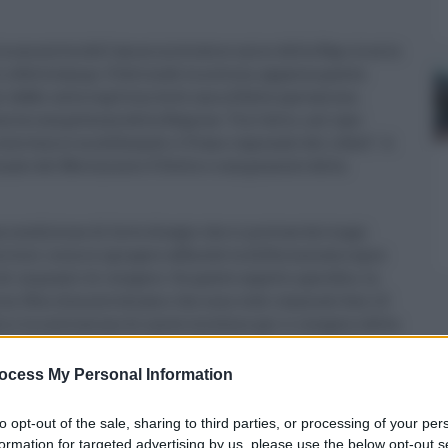
la smentita dell'amministratore unico della Rap circa la
i a Bellolampo. D’altronde la notizia, apparsa questa
dubbi sulla legittimità di una siffatta operazione,
siva competenza della Regione. Tra l’altro, nel caso
ntervenire modificando il Piano regionale dei rifiuti”. A
onale del Movimento 5 Stelle e componente della
a condizione di forte disagio che si protrae da troppi
ritore: occorre spingere affinché la differenziata copra
 di impianti di recupero. Su questo aspetto specifico, la
ica. Non dimentichiamo che sono stati stanziati ben 1,5
e la costruzione di nuove strutture per il recupero della
l’intelligenza di non farsi sfuggire un’occasione del
ocess My Personal Information
to opt-out of the sale, sharing to third parties, or processing of your per
formation for targeted advertising by us, please use the below opt-out s