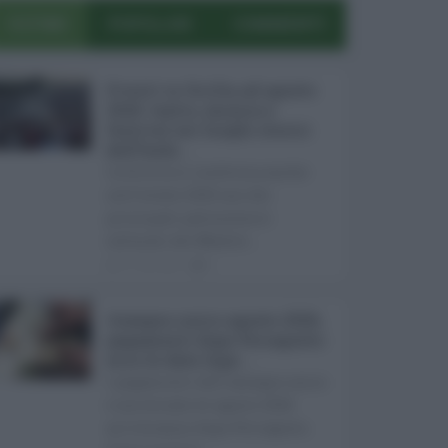
ULTIMI
POPOLARI
COMMENTI
Eventi in Sicilia ad agosto
2026: teatro, musica e
festival nei luoghi storici
dell’Isola ...
La Sicilia si conferma anche
nell’estate 2026 uno dei
principali palcoscenici
culturali del Medite ...
07.08.2026
0
Assegno unico agosto 2026,
pagamenti dopo Ferragosto:
ecco le date Inps ...
I pagamenti dell'assegno unico
e universale di agosto 2026
arriveranno dopo Ferragosto.