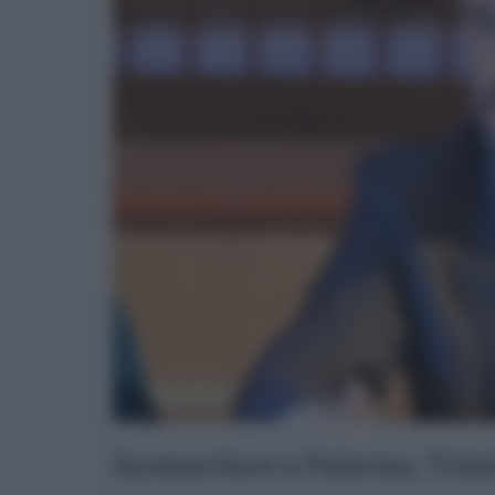
Inceneritore a Palermo, Trizz