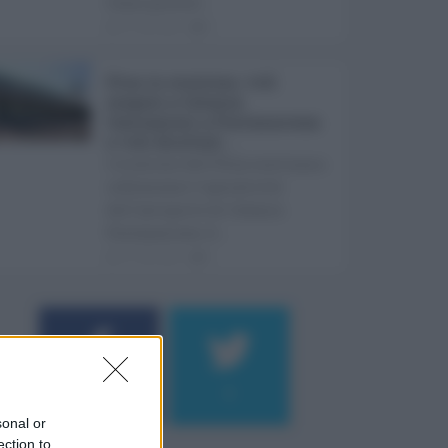
Come previst ...
07.08.2026
0
Etna in eruzione, voli
sospesi a Catania:
limitazioni a Fontanarossa
e voli dirottati ...
L'eruzione dell'Etna continua a
influenzare l'operatività
dell'aeroporto di Catania
Fontanarossa. A ...
07.08.2026
0
184
9
sonal or
ection to