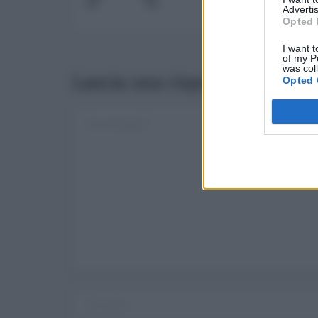
Advertis
Opted 
I want t
of my P
was col
Lascia una risposta
Opted 