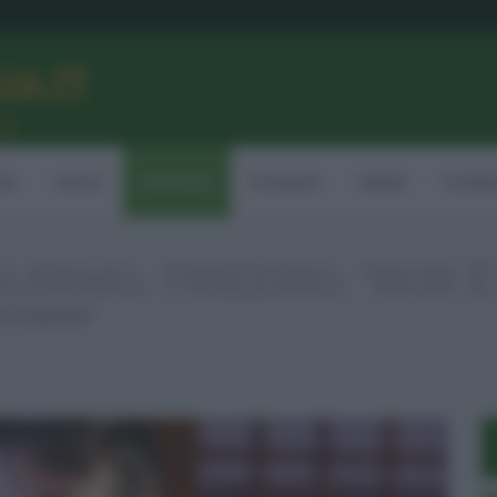
LIA.IT
ne
ia
Lavoro
Ambiente
Consumo
Sanità
Contatt
LERMO, TRIZZINO, “NON È
 È La Soluzione”