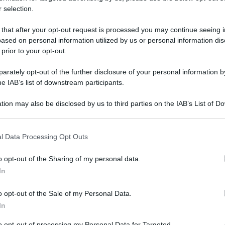
0
 selection.
 that after your opt-out request is processed you may continue seeing i
ased on personal information utilized by us or personal information dis
 prior to your opt-out.
rately opt-out of the further disclosure of your personal information by
he IAB’s list of downstream participants.
ARTICOLO SUCCESSIVO
tion may also be disclosed by us to third parties on the IAB’s List of 
Nel 2021 in aumento le imprese
 that may further disclose it to other third parties.
o E-mail
ma anche i fallimenti
l Data Processing Opt Outs
o opt-out of the Sharing of my personal data.
Reset password
dami
In
ti
Log In
Reset P
o opt-out of the Sale of my Personal Data.
In
to opt-out of processing my Personal Data for Targeted