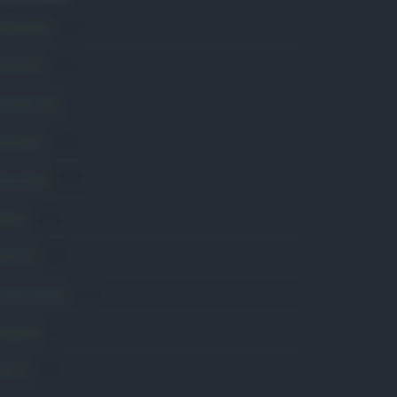
mbiente
1.404
ttualità
6.108
omunicati
6
onsumo
1.930
conomia
2.865
avoro
2.139
olitica
1.991
rimo piano
2.619
roposte
13
anità
1.962