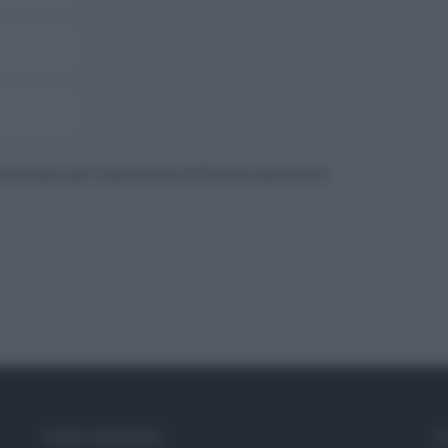
to browser per la prossima volta che commento.
POST RECENTI
C