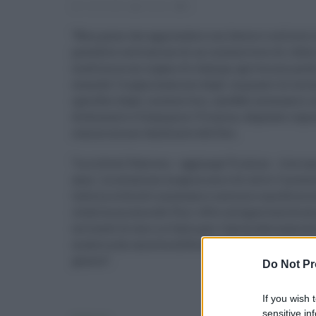
16.02.2022
risuser
0
“Non posso che apprendere con favore e sollievo 
possibile costruzione di un inceneritore di rifiut
mattina su un organo di stampa, apriva non pochi 
essendo l’organizzazione degli impianti di esclu
specifico degli inceneritori, sarebbe necessario i
dichiararlo è Giampiero Trizzino, deputato regi
commissione Ambiente dell’Ars.
“La città di Palermo - aggiunge Trizzino - vive un
anni. La soluzione magica non è di certo l’incene
tutta la città ed è necessario costruire una filiera
relativa misura del Pnrr offre un’opportunità un
miliardi di euro in Italia per l’ammodernamento 
materia da raccolta differenziata. Bisogna avere 
genere”.
Do Not Pr
If you wish 
sensitive in