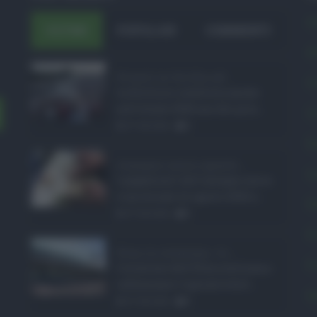
A
ULTIMI
POPOLARI
COMMENTI
A
Eventi in Sicilia ad ...
C
La Sicilia si conferma anche
nell’estate 2026 uno dei prin ...
C
07.08.2026
0
E
Assegno unico agosto ...
L
I pagamenti dell'assegno unico
e universale di agosto 2026 a ...
P
07.08.2026
0
P
Etna in eruzione, vo ...
P
L'eruzione dell'Etna continua a
influenzare l'operatività d ...
S
07.08.2026
0