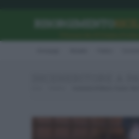
RISORGIMENTO
SICI
l’Unione dei #CittadiniPerBe
Homepage
Attualità
Politica
Econom
INCENERITORE A PA
Home
Ambiente
Inceneritore A Palermo, Trizzino, “Non