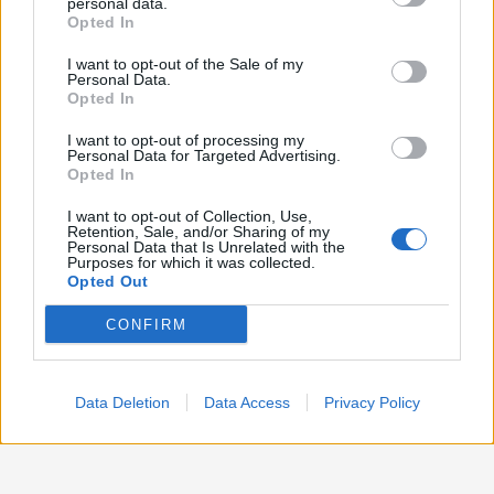
personal data.
Opted In
Politica
1.992
I want to opt-out of the Sale of my
Primo piano
2.620
Personal Data.
Opted In
Proposte
13
I want to opt-out of processing my
Personal Data for Targeted Advertising.
Sanità
1.962
Opted In
I want to opt-out of Collection, Use,
Retention, Sale, and/or Sharing of my
Personal Data that Is Unrelated with the
Purposes for which it was collected.
Opted Out
CONFIRM
Data Deletion
Data Access
Privacy Policy
Preferenze Privacy
Preferenze Privacy