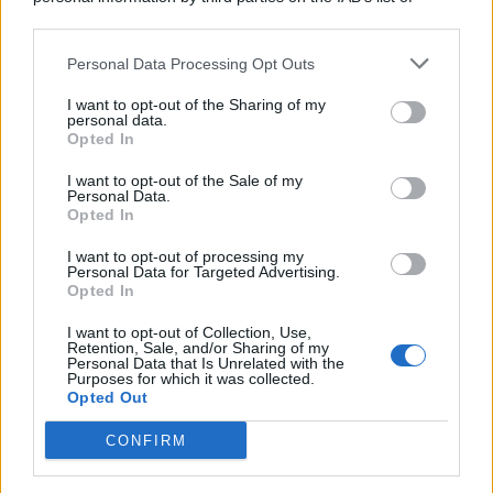
Consumo
1.930
downstream participants.
Economia
2.864
Personal Data Processing Opt Outs
This information may also be disclosed by us to third parties
on the IAB’s List of Downstream Participants that may further
Lavoro
2.139
I want to opt-out of the Sharing of my
disclose it to other third parties.
personal data.
Opted In
Politica
1.990
I want to opt-out of the Sale of my
Primo piano
2.619
Personal Data.
Opted In
Proposte
13
I want to opt-out of processing my
Personal Data for Targeted Advertising.
Sanità
1.962
Opted In
I want to opt-out of Collection, Use,
Retention, Sale, and/or Sharing of my
Personal Data that Is Unrelated with the
Purposes for which it was collected.
Opted Out
CONFIRM