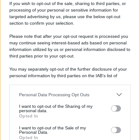
If you wish to opt-out of the sale, sharing to third parties, or
07.08.2026
0
processing of your personal or sensitive information for
targeted advertising by us, please use the below opt-out
section to confirm your selection.
CATEGORIE
Please note that after your opt-out request is processed you
Ambiente
1.404
may continue seeing interest-based ads based on personal
information utilized by us or personal information disclosed to
Attualità
6.108
third parties prior to your opt-out.
Comunicati
6
You may separately opt-out of the further disclosure of your
personal information by third parties on the IAB’s list of
Consumo
1.930
downstream participants.
Economia
2.866
Personal Data Processing Opt Outs
This information may also be disclosed by us to third parties
on the IAB’s List of Downstream Participants that may further
Lavoro
2.139
I want to opt-out of the Sharing of my
disclose it to other third parties.
personal data.
Opted In
Politica
1.992
I want to opt-out of the Sale of my
Primo piano
2.620
Personal Data.
Opted In