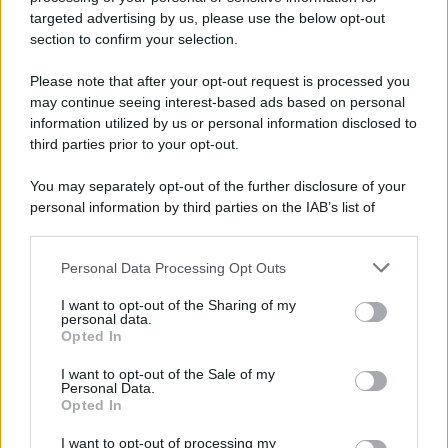
targeted advertising by us, please use the below opt-out
section to confirm your selection.
CATEGORIE
Please note that after your opt-out request is processed you
Ambiente
1.404
may continue seeing interest-based ads based on personal
information utilized by us or personal information disclosed to
Attualità
6.108
third parties prior to your opt-out.
Comunicati
6
You may separately opt-out of the further disclosure of your
personal information by third parties on the IAB’s list of
Consumo
1.930
downstream participants.
Economia
2.865
Personal Data Processing Opt Outs
This information may also be disclosed by us to third parties
on the IAB’s List of Downstream Participants that may further
Lavoro
2.139
I want to opt-out of the Sharing of my
disclose it to other third parties.
personal data.
Opted In
Politica
1.991
I want to opt-out of the Sale of my
Primo piano
2.619
Personal Data.
Opted In
Proposte
13
I want to opt-out of processing my