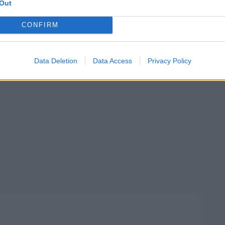
Out
CONFIRM
Data Deletion
Data Access
Privacy Policy