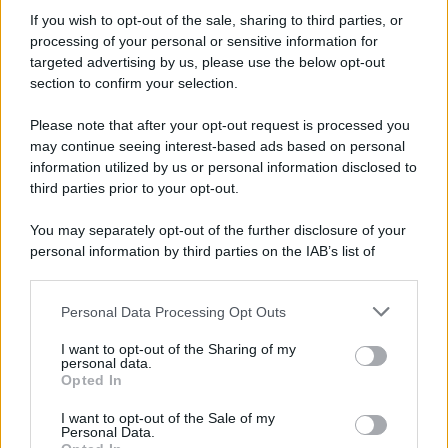
If you wish to opt-out of the sale, sharing to third parties, or
Sabrina Cillia nuova ...
processing of your personal or sensitive information for
Il governo Schifani ha nominato
targeted advertising by us, please use the below opt-out
Sabrina Cillia nuova direttr ...
section to confirm your selection.
07.08.2026
0
Please note that after your opt-out request is processed you
may continue seeing interest-based ads based on personal
CATEGORIE
information utilized by us or personal information disclosed to
third parties prior to your opt-out.
Ambiente
1.404
You may separately opt-out of the further disclosure of your
Attualità
6.107
personal information by third parties on the IAB’s list of
downstream participants.
Comunicati
6
Personal Data Processing Opt Outs
This information may also be disclosed by us to third parties
Consumo
1.930
on the IAB’s List of Downstream Participants that may further
I want to opt-out of the Sharing of my
disclose it to other third parties.
Economia
2.865
personal data.
Opted In
Lavoro
2.139
I want to opt-out of the Sale of my
Personal Data.