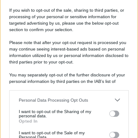
alla definizione agevola ...
If you wish to opt-out of the sale, sharing to third parties, or
06.08.2026
0
processing of your personal or sensitive information for
targeted advertising by us, please use the below opt-out
section to confirm your selection.
CATEGORIE
Please note that after your opt-out request is processed you
Ambiente
1.404
may continue seeing interest-based ads based on personal
information utilized by us or personal information disclosed to
Attualità
6.106
third parties prior to your opt-out.
Comunicati
6
You may separately opt-out of the further disclosure of your
personal information by third parties on the IAB’s list of
Consumo
1.930
downstream participants.
Economia
2.864
Personal Data Processing Opt Outs
This information may also be disclosed by us to third parties
on the IAB’s List of Downstream Participants that may further
Lavoro
2.139
I want to opt-out of the Sharing of my
disclose it to other third parties.
personal data.
Opted In
Politica
1.990
I want to opt-out of the Sale of my
Primo piano
2.619
Personal Data.