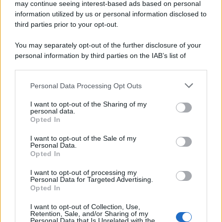
may continue seeing interest-based ads based on personal
information utilized by us or personal information disclosed to
Attualità
6.108
third parties prior to your opt-out.
Comunicati
6
You may separately opt-out of the further disclosure of your
personal information by third parties on the IAB’s list of
Consumo
1.930
downstream participants.
Economia
2.865
Personal Data Processing Opt Outs
This information may also be disclosed by us to third parties
on the IAB’s List of Downstream Participants that may further
Lavoro
2.139
I want to opt-out of the Sharing of my
disclose it to other third parties.
personal data.
Opted In
Politica
1.991
I want to opt-out of the Sale of my
Primo piano
2.619
Personal Data.
Opted In
Proposte
13
I want to opt-out of processing my
Personal Data for Targeted Advertising.
Sanità
1.962
Opted In
I want to opt-out of Collection, Use,
Retention, Sale, and/or Sharing of my
Personal Data that Is Unrelated with the