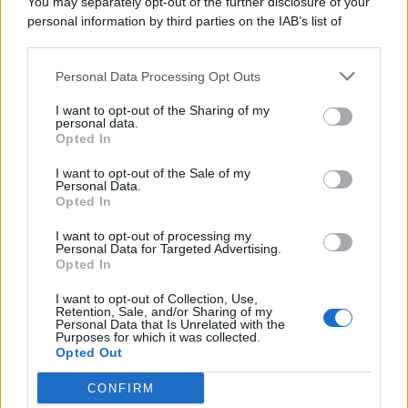
You may separately opt-out of the further disclosure of your
personal information by third parties on the IAB’s list of
Consumo
1.930
downstream participants.
Economia
2.865
Personal Data Processing Opt Outs
This information may also be disclosed by us to third parties
on the IAB’s List of Downstream Participants that may further
Lavoro
2.139
I want to opt-out of the Sharing of my
disclose it to other third parties.
personal data.
Opted In
Politica
1.991
I want to opt-out of the Sale of my
Primo piano
2.619
Personal Data.
Opted In
Proposte
13
I want to opt-out of processing my
Personal Data for Targeted Advertising.
Sanità
1.962
Opted In
I want to opt-out of Collection, Use,
Retention, Sale, and/or Sharing of my
Personal Data that Is Unrelated with the
Purposes for which it was collected.
Opted Out
CONFIRM