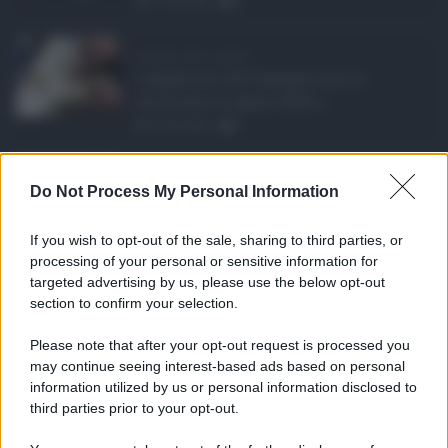
07.08.2026
0
Assegno unico agosto ...
I pagamenti dell'assegno unico e
universale di agosto 2026 a ...
07.08.2026
0
Etna in eruzione, vo ...
Do Not Process My Personal Information
L'eruzione dell'Etna continua a
influenzare l'operatività d ...
If you wish to opt-out of the sale, sharing to third parties, or
07.08.2026
0
processing of your personal or sensitive information for
targeted advertising by us, please use the below opt-out
section to confirm your selection.
CATEGORIE
Please note that after your opt-out request is processed you
Ambiente
1.404
may continue seeing interest-based ads based on personal
information utilized by us or personal information disclosed to
Attualità
6.108
third parties prior to your opt-out.
Comunicati
6