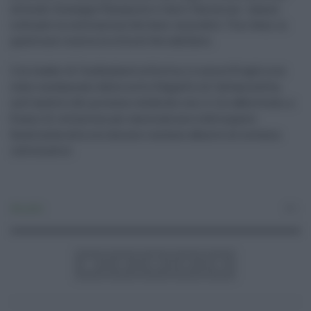
avvocati Giuseppe Panepinto e Carlo Taormina - hanno
ordinato la restituzione dei beni immobili. Tra i beni in
questione rientra la villa di Serradifalco.
L'ex leader di Confindustria Sicilia, lo scorso 8 luglio era
stato condannato dalla corte d'Appello di Caltanissetta,
nell'ambito del processo celebrato con il rito abbreviato, a
8 anni di reclusione per associazione a delinquere
finalizzata alla corruzione e accesso abusivo al sistema
informatico.
Attualità
0