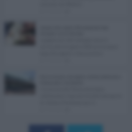
culturali del Medite ...
07.08.2026
0
Assegno unico agosto 2026, pagamenti dopo
Ferragosto: ecco le date Inps ...
I pagamenti dell'assegno unico e
universale di agosto 2026 arriveranno
dopo Ferragosto. Come previst ...
07.08.2026
0
Etna in eruzione, voli sospesi a Catania: limitazioni a
Fontanarossa e voli dirottati ...
L'eruzione dell'Etna continua a
influenzare l'operatività dell'aeroporto
di Catania Fontanarossa. A ...
07.08.2026
0