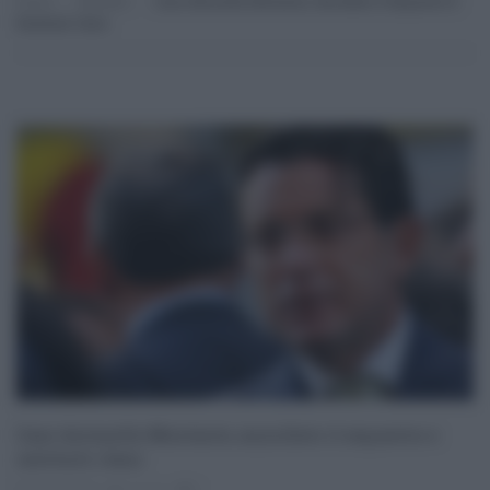
Home
Attualità
Caso Antonello Montante, Annullato Il Sequestro E
Restituiti I Beni
Caso Antonello Montante, annullato il sequestro e
restituiti i beni