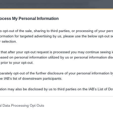
e svolte da personale interno, in un'operazione di
i hanno inoltre rilevato che gli incarichi affidati alla
zazione rilasciata nel 2022, che riguardava esclusivamente
ocess My Personal Information
to opt-out of the sale, sharing to third parties, or processing of your per
lga: il ricorso al CGA è già
formation for targeted advertising by us, please use the below opt-out s
 selection.
 that after your opt-out request is processed you may continue seeing i
errà presentato ricorso al
Consiglio di Giustizia
ased on personal information utilized by us or personal information dis
eannuncia lunga, mentre il futuro della gestione di uno dei
 prior to your opt-out.
rately opt-out of the further disclosure of your personal information by
he IAB’s list of downstream participants.
tion may also be disclosed by us to third parties on the IAB’s List of 
 that may further disclose it to other third parties.
o E-mail
l Data Processing Opt Outs
0