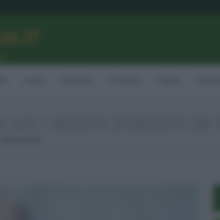
LIA.IT
ne
ia
Lavoro
Ambiente
Consumo
Sanità
Contatt
107 I NUOVI POSITIVI IN 
Tutta La Sicilia