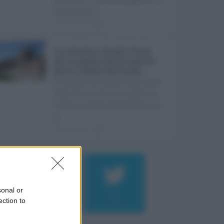
Sicilia non s ...
06.08.2026
0
Ars Sicilia, chiude l'Aula
per la pausa estiva: partiti
già in clima elettorale ...
Si chiude con un'altra giornata
dedicata all'attività ispettiva
l'ultima seduta dell'Ars Sicilia
pr ...
06.08.2026
0
sonal or
184
9
ection to