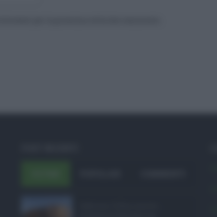
to browser per la prossima volta che commento.
POST RECENTI
C
A
ULTIMI
POPOLARI
COMMENTI
A
Sabrina Cillia nuova ...
C
Il governo Schifani ha