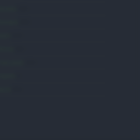
onsumo
1.930
conomia
2.864
avoro
2.139
olitica
1.991
rimo piano
2.619
roposte
13
anità
1.962