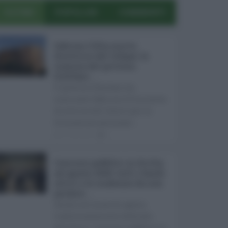
ULTIMI
POPOLARI
COMMENTI
Sabrina Cillia nuova
direttrice del Cefpas: la
nomina del governo
Schifani ...
Il governo Schifani ha
nominato Sabrina Cillia nuova
direttrice del Centro per la
formazione permane ...
07.08.2026
0
Concorsi pubblici in Sicilia
ad agosto 2026: tutti i bandi
attivi e le scadenze da non
perdere ...
Anche nel mese di agosto,
tradizionalmente dedicato
alle ferie, i concorsi pubblici in