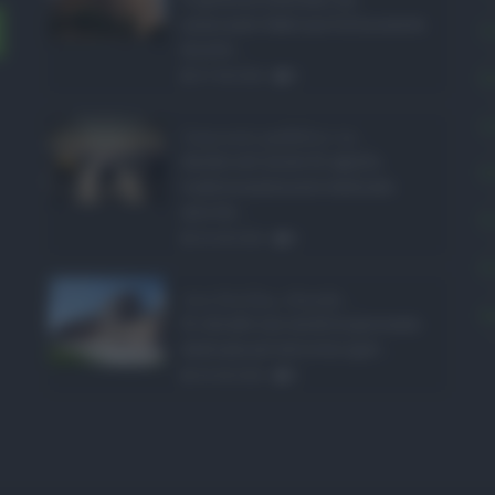
nominato Sabrina Cillia nuova
C
direttr ...
E
07.08.2026
0
L
Concorsi pubblici in ...
Anche nel mese di agosto,
P
tradizionalmente dedicato
alle fer ...
P
06.08.2026
0
P
Ars Sicilia, chiude ...
S
Si chiude con un'altra giornata
dedicata all'attività ispet ...
06.08.2026
0