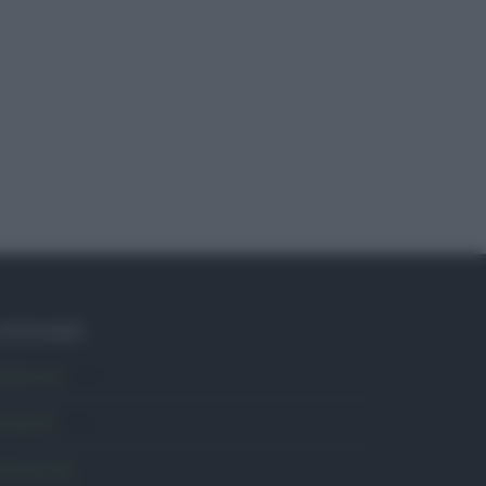
ATEGORIE
mbiente
1.404
ttualità
6.106
omunicati
6