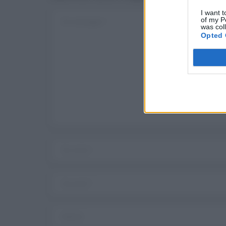
I want t
of my P
was col
Opted 