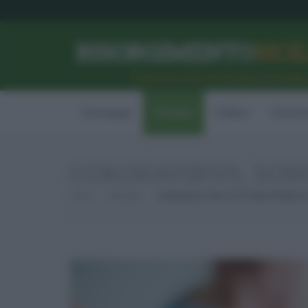
RISORGIMENTO
SICI
l’Unione dei #CittadiniPerBe
Homepage
Attualità
Politica
Econom
CORONAVIRUS, SONO 
Home
Attualità
Coronavirus, Sono 107 I Nuovi Positivi In 