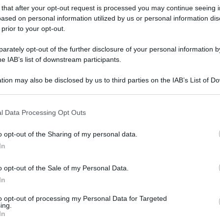
 that after your opt-out request is processed you may continue seeing i
ased on personal information utilized by us or personal information dis
 prior to your opt-out.
ARTICOLO SUCCESSIVO
Domenica prossima aprono le
rately opt-out of the further disclosure of your personal information by
dimore storiche della Sicilia
he IAB’s list of downstream participants.
tion may also be disclosed by us to third parties on the IAB’s List of 
 that may further disclose it to other third parties.
o E-mail
l Data Processing Opt Outs
o opt-out of the Sharing of my personal data.
Reset password
dami
In
ti
Log In
Reset P
o opt-out of the Sale of my Personal Data.
In
to opt-out of processing my Personal Data for Targeted
ing.
In