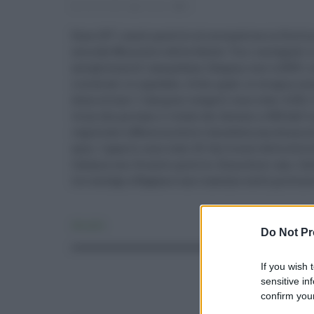
28.09.2020
risuser
0
Sono 107 i nuovi positivi al coronavirus in Sicilia
sera dal Ministero della Salute. Tra i contagiati
accoglienza di Lampedusa. Salgono così a 2659 i c
ricoverati in ospedale, 14 dei quali in terapia i
domiciliare. I tamponi eseguiti sono stati 4.202. 
virus che portano il totale dei decessi a 308 dall'
registrate a Messina dove è deceduta una donna d
anni. I guariti sono stati 29. Sul fronte della dis
Catania con 14 nuovi positivi, Enna dieci casi, Ca
tre contagi a Ragusa e uno ciascuno nelle provinc
Attualità
Do Not Pr
If you wish 
sensitive in
confirm your