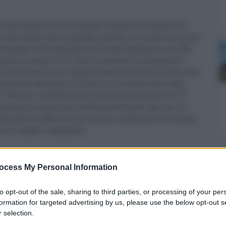
 nelle ultime 24 ore secondo il bollettino diffuso ieri
 ci sono anche sette migranti ospitati nel centro di prima
ontagiati nell'Isola dall'inizio dell'epidemia, con 282
ntensiva, mentre 2.377 sono le persone in isolamento
Il bollettino di ieri registra anche due nuove vittime del
inizio dell'epidemia in Sicilia. La vittime sono state
i 78 anni e a Catania dove la vittima è un uomo di 79
tribuzione fra province a Palermo 66 nuovi casi, poi c'è
ltanissetta e Messina sei casi per ciascuna provincia, poi
e di Trapani e Agrigento.
1
ocess My Personal Information
to opt-out of the sale, sharing to third parties, or processing of your per
formation for targeted advertising by us, please use the below opt-out s
 selection.