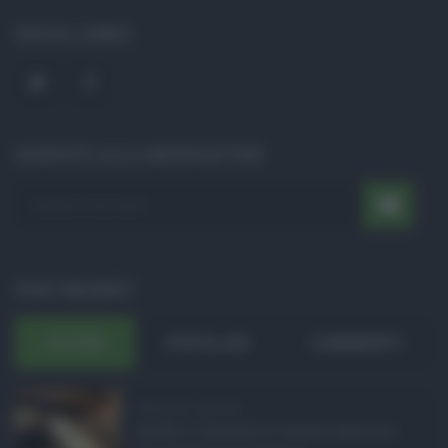
SOCIAL LINKS
ISCRIVITI ALLA NEWSLETTER
POST RECENTI
ULTIMI
POPOLARI
COMMENTI
Definizione agevolat ...
Anche il Comune di Catania aderisce