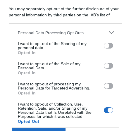
Comunicati
6
You may separately opt-out of the further disclosure of your
personal information by third parties on the IAB’s list of
Consumo
1.930
downstream participants.
Economia
2.864
Personal Data Processing Opt Outs
This information may also be disclosed by us to third parties
on the IAB’s List of Downstream Participants that may further
Lavoro
2.138
I want to opt-out of the Sharing of my
disclose it to other third parties.
personal data.
Opted In
Politica
1.989
I want to opt-out of the Sale of my
Primo piano
2.619
Personal Data.
Opted In
Proposte
13
I want to opt-out of processing my
Personal Data for Targeted Advertising.
Sanità
1.962
Opted In
I want to opt-out of Collection, Use,
Retention, Sale, and/or Sharing of my
Personal Data that Is Unrelated with the
Purposes for which it was collected.
Opted Out