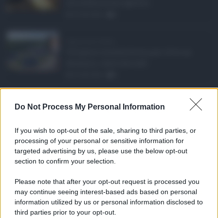
alla definizione agevola ...
06.08.2026
0
Depurazione Sicilia, ...
Un'opera rimasta ferma per oltre un
decennio, tanto da trasf ...
06.08.2026
0
Aggressione a un vig ...
Do Not Process My Personal Information
Nuovo episodio di violenza a Catania,
dove un agente della P ...
If you wish to opt-out of the sale, sharing to third parties, or
06.08.2026
1
processing of your personal or sensitive information for
targeted advertising by us, please use the below opt-out
section to confirm your selection.
CATEGORIE
Please note that after your opt-out request is processed you
Ambiente
1.404
may continue seeing interest-based ads based on personal
information utilized by us or personal information disclosed to
Attualità
6.106
third parties prior to your opt-out.