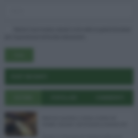
Salva il mio nome, email e sito web in questo browser
per la prossima volta che commento.
Username o E-mail
POST RECENTI
Log In
Ricordami
ULTIMI
POPOLARI
COMMENTI
Registrati
Log In
Reset password
Log In
Reset Password
Definizione agevolata a Catania, via libera del
Consiglio comunale: come funziona la sanatoria dei t
...
Anche il Comune di Catania aderisce