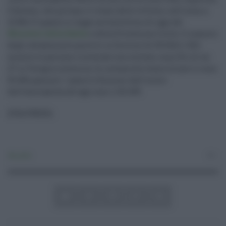
5 decessi, che portano il totale delle vittime, sull’isola, a
10.984. E’ quanto si legge nel bollettino di oggi del
Ministero della Salute
e della Protezione Civile. Il numero
degli attualmente positivi in Sicilia è di 59.944 (+ 201)
mentre le persone ricoverate con sintomi sono 511, di cui
27 in Terapia intensiva. In isolamento domiciliare ci sono
59.406 pazienti. I guariti/dimessi dall’inizio
dell’emergenza ad oggi sono 1.132.499.
(ITALPRESS).
Attualità
0