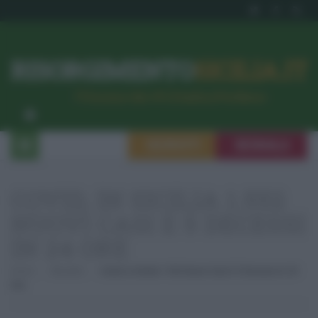
RISORGIMENTO
SICILIA.IT
l’Unione dei #CittadiniPerBene
ISCRIVITI
SEGNALA
COVID, IN SICILIA 1.552
NUOVI CASI E 5 DECESSI
IN 24 ORE
Home
Attualità
Covid, In Sicilia 1.552 Nuovi Casi E 5 Decessi In 24
Ore