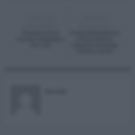
ARTICOLO
ARTICOLO
PRECEDENTE
SUCCESSIVO
Vacanze estive,
Tutela dell’ambiente
vincono campeggi e
a Punta Bianca,
low cost
rilasciata tartaruga
Caretta caretta
RISUSER