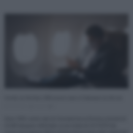
Covid, in Sicilia 1.552 nuovi casi e 5 decessi in 24 ore
06.06.2022
risuser
0
Sono 1.552 i nuovi casi di Coronavirus in Sicilia, a fronte di
13.439 tamponi effettuati, su un totale di 13.174.572 da
inizio emergenza. Nelle ultime 24 ore sono stati registrati