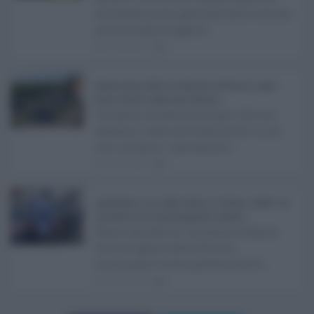
alla definizione agevolata delle entrate
prevista dalla Legge di ...
06.08.2026
0
Depurazione Sicilia, la relazione di Fatuzzo: opere
ferme, ritardi e piano per il rilancio ...
Un'opera rimasta ferma per oltre un
decennio, tanto da trasformarsi in un
vero e proprio "caso ammin ...
06.08.2026
0
Aggressione a un vigile urbano a Catania, colpito con
una pietra da un parcheggiatore abusivo ...
Nuovo episodio di violenza a Catania,
dove un agente della Polizia
municipale è stato gravemente fe ...
06.08.2026
1