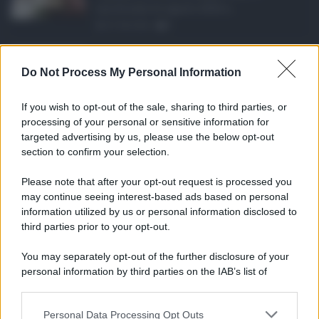
universale di agosto 2026 a ...
07.08.2026
0
Etna in eruzione, vo ...
Do Not Process My Personal Information
L'eruzione dell'Etna continua a
influenzare l'operatività d ...
If you wish to opt-out of the sale, sharing to third parties, or
07.08.2026
0
processing of your personal or sensitive information for
targeted advertising by us, please use the below opt-out
section to confirm your selection.
CATEGORIE
Please note that after your opt-out request is processed you
Ambiente
1.404
may continue seeing interest-based ads based on personal
information utilized by us or personal information disclosed to
Attualità
6.108
third parties prior to your opt-out.
Comunicati
6
You may separately opt-out of the further disclosure of your
personal information by third parties on the IAB’s list of
Consumo
1.930
downstream participants.
Economia
2.865
Personal Data Processing Opt Outs
This information may also be disclosed by us to third parties