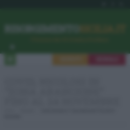
RISORGIMENTO
SICILIA.IT
l’Unione dei #CittadiniPerBene
ISCRIVITI
SEGNALA
COVID, NICOLOSI IN
“ZONA ARANCIONE”
FINO AL 24 NOVEMBRE
Home
Attualità
Covid, Nicolosi In “zona Arancione” Fino Al 24
Novembre