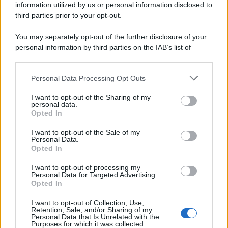
information utilized by us or personal information disclosed to
Attualità
6.105
third parties prior to your opt-out.
Comunicati
6
You may separately opt-out of the further disclosure of your
personal information by third parties on the IAB’s list of
Consumo
1.930
downstream participants.
Economia
2.863
Personal Data Processing Opt Outs
This information may also be disclosed by us to third parties
on the IAB’s List of Downstream Participants that may further
Lavoro
2.138
I want to opt-out of the Sharing of my
disclose it to other third parties.
personal data.
Opted In
Politica
1.989
I want to opt-out of the Sale of my
Primo piano
2.618
Personal Data.
Opted In
Proposte
13
I want to opt-out of processing my
Personal Data for Targeted Advertising.
Sanità
1.962
Opted In
I want to opt-out of Collection, Use,
Retention, Sale, and/or Sharing of my
Personal Data that Is Unrelated with the
Purposes for which it was collected.