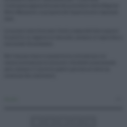
l’ordinanza appena firmata dal presidente della Regione
Nello Musumeci, su proposta del dipartimento regionale
Asoe.
Le misure restrittive anti Covid, a causa dell’alto numero
di positivi in rapporto ai vaccinati, saranno in vigore fino a
mercoledì 24 novembre.
Nel Comune etneo è consentita la ristorazione e la
somministrazione di alimenti e bevande mantenendo,
però, sempre il limite di quattro persone al tavolo (a
eccezione dei conviventi).
Attualità
0