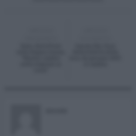
ARTICOLO
ARTICOLO
PRECEDENTE
SUCCESSIVO
Dazn, dietrofront
Canone Rai, fuori
sulla doppia utenza,
dalla bolletta della
“Nessun cambio
luce, da gennaio 2023
nella stagione in
si cambia
corso”
RISUSER