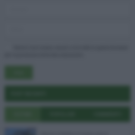
Salva il mio nome, email e sito web in questo browser
per la prossima volta che commento.
Username o E-mail
POST RECENTI
Log In
Ricordami
Registrati
Log In
Reset password
Log In
Reset Password
ULTIMI
POPOLARI
COMMENTI
Bodycam al Policlinico di Catania contro le