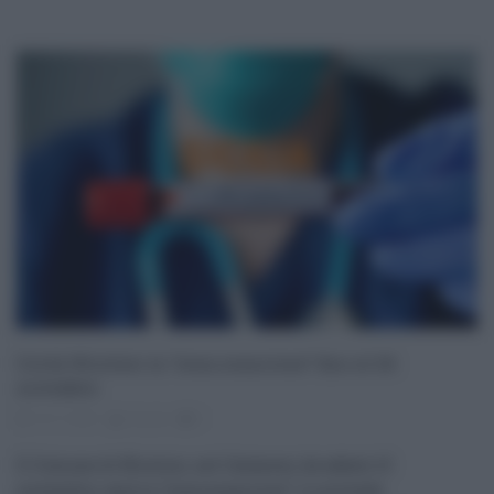
Covid, Nicolosi in “zona arancione” fino al 24
novembre
12.11.2021
risuser
0
Il Comune di Nicolosi, nel Catanese, da sabato 13
novembre, sarà in “zona arancione”. Lo prevede