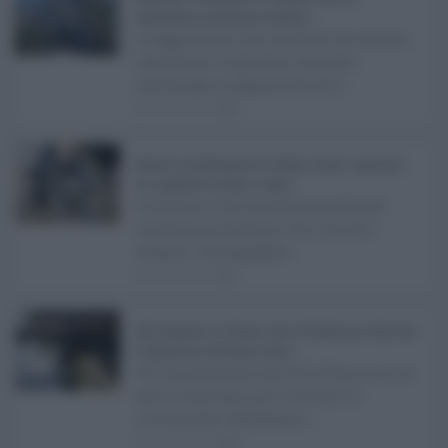
aggressioni al personale sanitario ...
Le aggressioni nei confronti di medici,
infermieri e operatori sanitari
continuano a rappresentare u ...
05.08.2026
0
Barriere architettoniche in Sicilia, nessun capoluogo
ha completato il Peba: il report ...
In Sicilia il diritto all'accessibilità
continua a scontrarsi con ritardi e
ostacoli. A fotografare ...
05.08.2026
1
Rete fognaria di Catania, oltre 24 milioni per rilanciare
il depuratore di Pantano d’Arci ...
Un investimento da oltre 24 milioni di
euro in due anni per risolvere le
criticità che rallentano i ...
05.08.2026
0