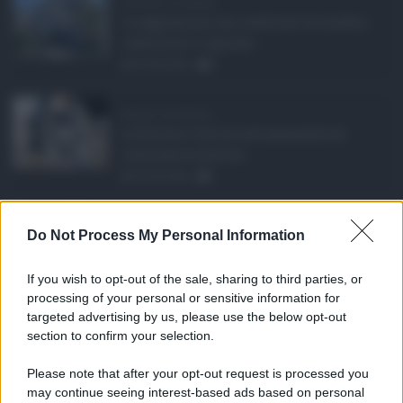
Bodycam al Policlini ...
Le aggressioni nei confronti di medici,
infermieri e operato ...
05.08.2026
0
Barriere architetton ...
In Sicilia il diritto all'accessibilità
continua a scontrar ...
05.08.2026
1
Rete fognaria di Cat ...
Do Not Process My Personal Information
Un investimento da oltre 24 milioni di
euro in due anni per ...
If you wish to opt-out of the sale, sharing to third parties, or
05.08.2026
0
processing of your personal or sensitive information for
targeted advertising by us, please use the below opt-out
section to confirm your selection.
CATEGORIE
Please note that after your opt-out request is processed you
Ambiente
1.403
may continue seeing interest-based ads based on personal