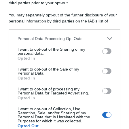
third parties prior to your opt-out.
Comunicati
6
You may separately opt-out of the further disclosure of your
personal information by third parties on the IAB’s list of
Consumo
1.930
downstream participants.
Economia
2.866
Personal Data Processing Opt Outs
This information may also be disclosed by us to third parties
on the IAB’s List of Downstream Participants that may further
Lavoro
2.139
I want to opt-out of the Sharing of my
disclose it to other third parties.
personal data.
Opted In
Politica
1.992
I want to opt-out of the Sale of my
Primo piano
2.620
Personal Data.
Opted In
Proposte
13
I want to opt-out of processing my
Personal Data for Targeted Advertising.
Sanità
1.962
Opted In
I want to opt-out of Collection, Use,
Retention, Sale, and/or Sharing of my
Personal Data that Is Unrelated with the
Purposes for which it was collected.
Opted Out