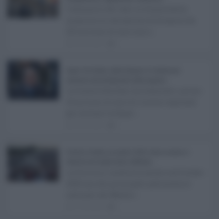
L’annuncio del varo in Giunta della
manovra in variazione di bilancio da
221 milioni di euro non s ...
08.08.2026
0
Super Zes Sicilia, dalla Regione 10 milioni per
sostenere gli investimenti delle imprese ...
La Giunta Schifani ha stanziato i primi
10 milioni di euro di risorse regionali
per avviare la Super ...
08.08.2026
0
Eventi in Sicilia ad agosto 2026: teatro, musica e
festival nei luoghi storici dell’Isola ...
La Sicilia si conferma anche nell’estate
2026 uno dei principali palcoscenici
culturali del Medite ...
07.08.2026
0