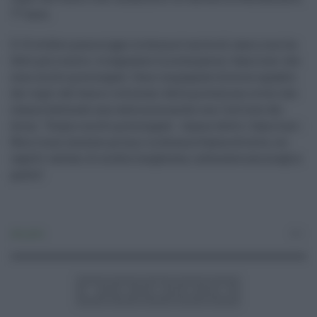
77 anni.
Il 13 ottobre pomeriggio la donna è uscita di casa e non ha
fatto più rientro. A segnalare la scomparsa i familiari che
sono molto preoccupati. Sono impegnate diverse squadre
dei vigili del fuoco e volontari della protezione civile che
stanno battendo una vasta area anche con l'utilizzo dei
droni. "Siamo molto preoccupati - hanno detto i familiari -
Non è mai successo prima. La donna è bassa ed esile, coi
capelli castani di media lunghezza, indossava una maglia
gialla".
Attualità
0