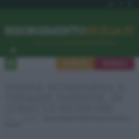
RISORGIMENTO
SICILIA.IT
l’Unione dei #CittadiniPerBene
ISCRIVITI
SEGNALA
DONNA SCOMPARSA A
TERMINI IMERESE, IN
CORSO LE RICERCHE
Home
Attualità
Donna Scomparsa A Termini Imerese, In Corso Le
Ricerche