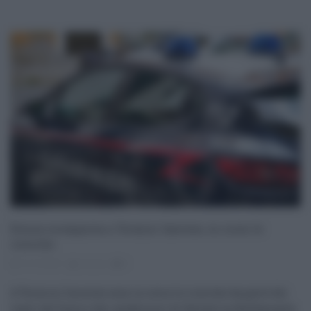
Donna scomparsa a Termini Imerese, in corso le
ricerche
15.10.2021
risuser
0
A Termini Imerese sono in corso le ricerche da parte dei
vigili del fuoco e dei carabinieri di Salvatrice Bulfamante,