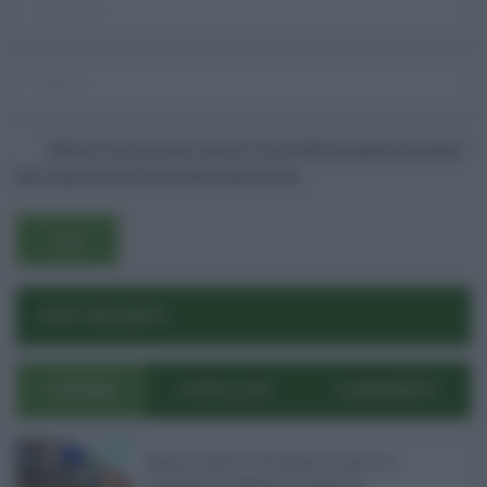
Salva il mio nome, email e sito web in questo browser
per la prossima volta che commento.
Username o E-mail
POST RECENTI
Log In
Ricordami
Registrati
Log In
ULTIMI
POPOLARI
COMMENTI
Reset password
Log In
Reset Password
Manovra Sicilia da 221 milioni, è scontro tra
maggioranza, opposizioni e sindacati ...