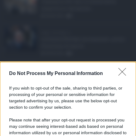
L’annuncio del varo in Giunta della
manovra in variazione ...
08.08.2026
0
Super Zes Sicilia, d ...
La Giunta Schifani ha stanziato i primi
10 milioni di euro d ...
08.08.2026
0
Eventi in Sicilia ad ...
Do Not Process My Personal Information
La Sicilia si conferma anche nell’estate
2026 uno dei prin ...
If you wish to opt-out of the sale, sharing to third parties, or
07.08.2026
0
processing of your personal or sensitive information for
targeted advertising by us, please use the below opt-out
section to confirm your selection.
CATEGORIE
Please note that after your opt-out request is processed you
Ambiente
1.404
may continue seeing interest-based ads based on personal
information utilized by us or personal information disclosed to
Attualità
6.108