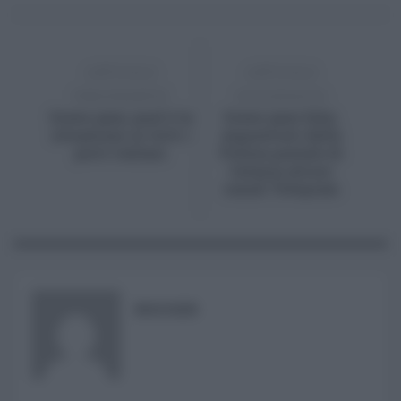
ARTICOLO
ARTICOLO
PRECEDENTE
SUCCESSIVO
Green pass, qual è la
Green pass falsi,
situazione in tutti i
sequestrati dalla
porti italiani
Polizia postale di
Catania alcuni
canali Telegram
RISUSER