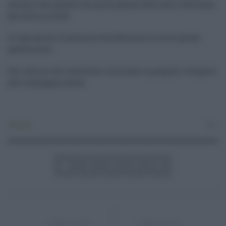
chiusa e che nessun volo potrà quindi atterrare o decollare
fino alle ore 10:30.
Le operazioni di pulizia e bonifica sono in corso già da
questa notte.
Per info sui voli cancellati o dirottati si prega di rivolgersi
alle compagnie aeree.
Attualità
0
ARTICOLO
ARTICOLO