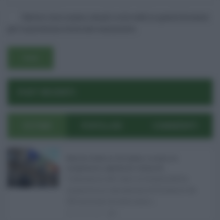
Salva il mio nome, email e sito web in questo browser
Log In
Ricordami
Registrati
Log In
per la prossima volta che commento.
Reset password
Log In
Reset Password
POST RECENTI
ULTIMI
POPOLARI
COMMENTI
Manovra Sicilia da 221 milioni, è scontro tra
maggioranza, opposizioni e sindacati ...
L’annuncio del varo in Giunta della
manovra in variazione di bilancio da
221 milioni di euro non s ...
08.08.2026
0