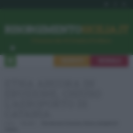
RISORGIMENTO
SICILIA.IT
l’Unione dei #CittadiniPerBene
ISCRIVITI
SEGNALA
ETNA ANCORA IN
ERUZIONE, CHIUSO
L’AEROPORTO DI
CATANIA
Home
Attualità
Etna Ancora In Eruzione, Chiuso L’aeroporto Di
Catania