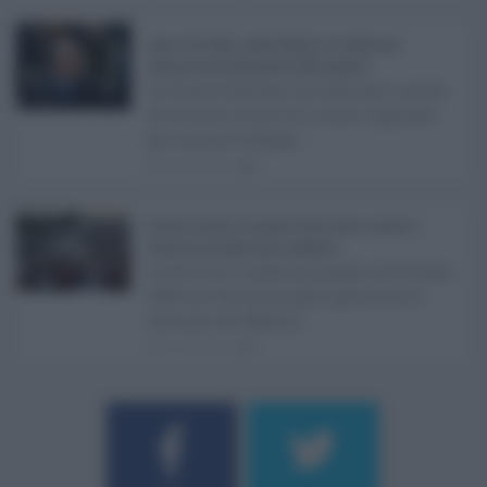
Super Zes Sicilia, dalla Regione 10 milioni per
sostenere gli investimenti delle imprese ...
La Giunta Schifani ha stanziato i primi
10 milioni di euro di risorse regionali
per avviare la Super ...
08.08.2026
1
Eventi in Sicilia ad agosto 2026: teatro, musica e
festival nei luoghi storici dell’Isola ...
La Sicilia si conferma anche nell’estate
2026 uno dei principali palcoscenici
culturali del Medite ...
07.08.2026
1