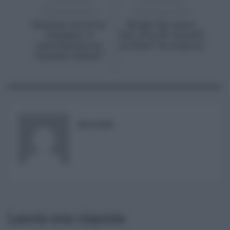
PRECEDENTE
SUCCESSIVO
Benzina, arriva la
Borghi dei tesori
stangata, “è
fest, oltre 50 “gioielli
speculazione su
siciliani” da scoprire
vacanze italiani”
RISUSER
Lascia una risposta