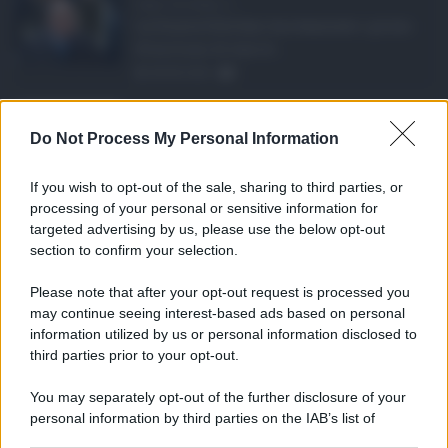
Super Zes Sicilia, d ...
La Giunta Schifani ha stanziato i primi
10 milioni di euro d ...
08.08.2026
1
Eventi in Sicilia ad ...
Do Not Process My Personal Information
La Sicilia si conferma anche nell’estate
2026 uno dei prin ...
If you wish to opt-out of the sale, sharing to third parties, or
07.08.2026
1
processing of your personal or sensitive information for
targeted advertising by us, please use the below opt-out
section to confirm your selection.
CATEGORIE
Please note that after your opt-out request is processed you
Ambiente
1.404
may continue seeing interest-based ads based on personal
information utilized by us or personal information disclosed to
Attualità
6.108
third parties prior to your opt-out.
Comunicati
6
You may separately opt-out of the further disclosure of your
personal information by third parties on the IAB’s list of
Consumo
1.930
downstream participants.