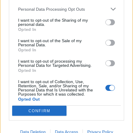
Economia
2.866
Personal Data Processing Opt Outs
This information may also be disclosed by us to third parties
on the IAB’s List of Downstream Participants that may further
Lavoro
2.139
I want to opt-out of the Sharing of my
disclose it to other third parties.
personal data.
Opted In
Politica
1.992
I want to opt-out of the Sale of my
Primo piano
2.620
Personal Data.
Opted In
Proposte
13
I want to opt-out of processing my
Personal Data for Targeted Advertising.
Sanità
1.962
Opted In
I want to opt-out of Collection, Use,
Retention, Sale, and/or Sharing of my
Personal Data that Is Unrelated with the
Purposes for which it was collected.
Opted Out
CONFIRM
Data Deletion
Data Access
Privacy Policy