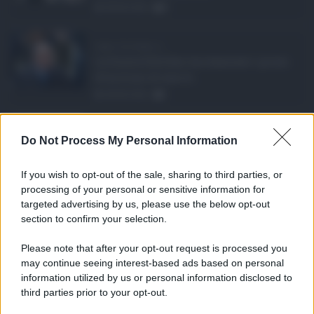
08.08.2026
0
Super Zes Sicilia, d ...
La Giunta Schifani ha stanziato i primi
10 milioni di euro d ...
08.08.2026
1
Eventi in Sicilia ad ...
Do Not Process My Personal Information
La Sicilia si conferma anche nell’estate
2026 uno dei prin ...
If you wish to opt-out of the sale, sharing to third parties, or
07.08.2026
0
processing of your personal or sensitive information for
targeted advertising by us, please use the below opt-out
section to confirm your selection.
CATEGORIE
Please note that after your opt-out request is processed you
Ambiente
1.404
may continue seeing interest-based ads based on personal
information utilized by us or personal information disclosed to
Attualità
6.108
third parties prior to your opt-out.
Comunicati
6