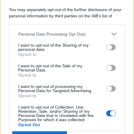
Comunicati
6
You may separately opt-out of the further disclosure of your
personal information by third parties on the IAB’s list of
Consumo
1.930
downstream participants.
Economia
2.866
Personal Data Processing Opt Outs
This information may also be disclosed by us to third parties
on the IAB’s List of Downstream Participants that may further
Lavoro
2.139
I want to opt-out of the Sharing of my
disclose it to other third parties.
personal data.
Opted In
Politica
1.992
I want to opt-out of the Sale of my
Primo piano
2.620
Personal Data.
Opted In
Proposte
13
I want to opt-out of processing my
Personal Data for Targeted Advertising.
Sanità
1.962
Opted In
I want to opt-out of Collection, Use,
Retention, Sale, and/or Sharing of my
Personal Data that Is Unrelated with the
Purposes for which it was collected.
Opted Out