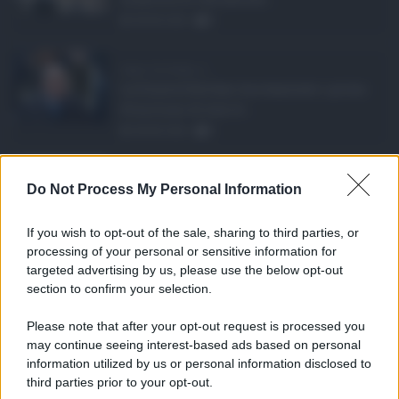
08.08.2026
0
Super Zes Sicilia, d ...
La Giunta Schifani ha stanziato i primi
10 milioni di euro d ...
08.08.2026
0
Eventi in Sicilia ad ...
Do Not Process My Personal Information
La Sicilia si conferma anche nell’estate
2026 uno dei prin ...
If you wish to opt-out of the sale, sharing to third parties, or
07.08.2026
0
processing of your personal or sensitive information for
targeted advertising by us, please use the below opt-out
section to confirm your selection.
CATEGORIE
Please note that after your opt-out request is processed you
Ambiente
1.404
may continue seeing interest-based ads based on personal
information utilized by us or personal information disclosed to
Attualità
6.108
third parties prior to your opt-out.