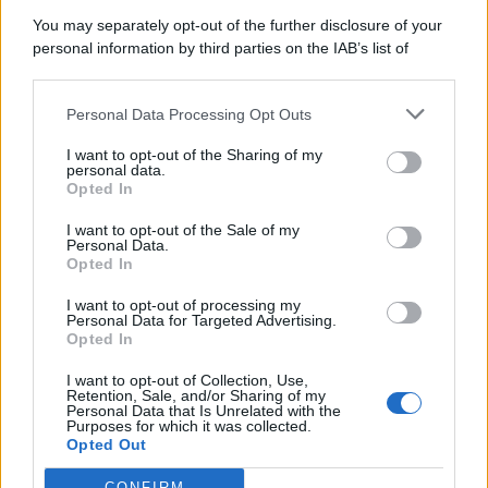
Comunicati
6
You may separately opt-out of the further disclosure of your
personal information by third parties on the IAB’s list of
Consumo
1.930
downstream participants.
Economia
2.866
Personal Data Processing Opt Outs
This information may also be disclosed by us to third parties
on the IAB’s List of Downstream Participants that may further
Lavoro
2.139
I want to opt-out of the Sharing of my
disclose it to other third parties.
personal data.
Opted In
Politica
1.992
I want to opt-out of the Sale of my
Primo piano
2.620
Personal Data.
Opted In
Proposte
13
I want to opt-out of processing my
Personal Data for Targeted Advertising.
Sanità
1.962
Opted In
I want to opt-out of Collection, Use,
Retention, Sale, and/or Sharing of my
Personal Data that Is Unrelated with the
Purposes for which it was collected.
Opted Out
CONFIRM