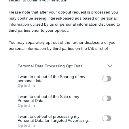
section to confirm your selection.
CATEGORIE
Please note that after your opt-out request is processed you
Ambiente
1.404
may continue seeing interest-based ads based on personal
information utilized by us or personal information disclosed to
Attualità
6.106
third parties prior to your opt-out.
Comunicati
6
You may separately opt-out of the further disclosure of your
personal information by third parties on the IAB’s list of
Consumo
1.930
downstream participants.
Economia
2.864
Personal Data Processing Opt Outs
This information may also be disclosed by us to third parties
on the IAB’s List of Downstream Participants that may further
Lavoro
2.138
I want to opt-out of the Sharing of my
disclose it to other third parties.
personal data.
Opted In
Politica
1.989
I want to opt-out of the Sale of my
Primo piano
2.619
Personal Data.
Opted In
Proposte
13
I want to opt-out of processing my
Personal Data for Targeted Advertising.
Sanità
1.962
Opted In