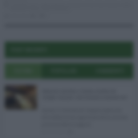
10.01.2017
13 gennaio
,
2017
,
Gulli e Pennisi
,
iscrizioni on line
,
liceo classico
,
Notte
nazionale
,
Scuola
,
studi umanistici
lucia russo
0
0
POST RECENTI
ULTIMI
POPOLARI
COMMENTI
Definizione agevolata a Catania, via libera del
Consiglio comunale: come funziona la sanatoria dei t
...
Anche il Comune di Catania aderisce
alla definizione agevolata delle entrate
prevista dalla Legge di ...
06.08.2026
0