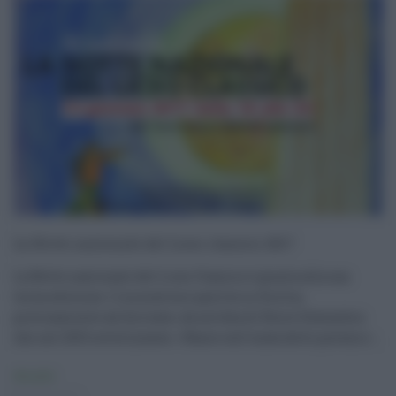
La Notte nazionale del Liceo classico 2017
La Notte nazionale del Liceo Classico è giunta alla sua
terza edizione. L’iniziativa è partita in Sicilia,
precisamente ad Acireale, da un’idea di Rocco Schembra
che nel 2015 sottolineava: « Nasce sull’onda delle polemic ...
Attualità