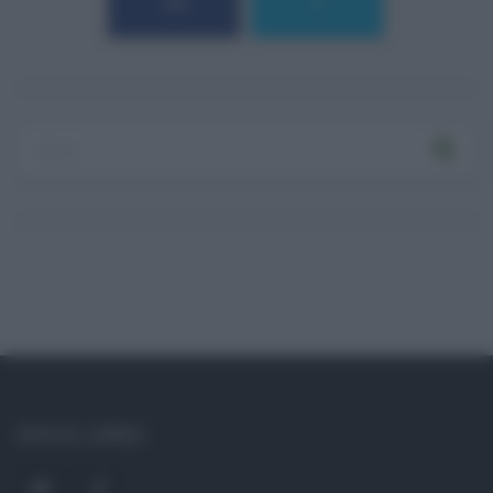
184
9
Log In
Ricordami
Registrati
Log In
Reset password
Log In
Reset Password
SOCIAL LINKS