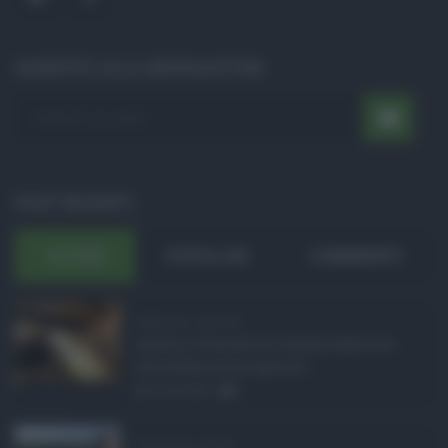
ISCRIVITI ALLA NEWSLETTER
POST RECENTI
ULTIMI
POPOLARI
COMMENTI
Definizione agevolat ...
Anche il Comune di Catania aderisce
alla definizione agevola ...
06.08.2026
0
Depurazione Sicilia, ...