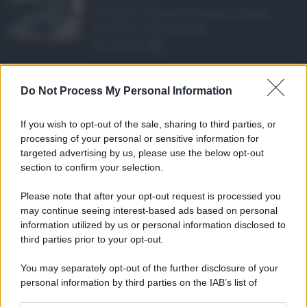
Un'opera rimasta ferma per oltre un
decennio, tanto da trasf ...
06.08.2026
0
Aggressione a un vig ...
Do Not Process My Personal Information
Nuovo episodio di violenza a Catania,
dove un agente della P ...
If you wish to opt-out of the sale, sharing to third parties, or
06.08.2026
1
processing of your personal or sensitive information for
targeted advertising by us, please use the below opt-out
section to confirm your selection.
CATEGORIE
Please note that after your opt-out request is processed you
Ambiente
1.404
may continue seeing interest-based ads based on personal
information utilized by us or personal information disclosed to
Attualità
6.106
third parties prior to your opt-out.
Comunicati
6
You may separately opt-out of the further disclosure of your
personal information by third parties on the IAB’s list of
Consumo
1.930
downstream participants.