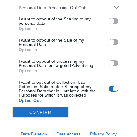
Economia
2.864
Personal Data Processing Opt Outs
This information may also be disclosed by us to third parties
on the IAB’s List of Downstream Participants that may further
Lavoro
2.138
I want to opt-out of the Sharing of my
disclose it to other third parties.
personal data.
Opted In
Politica
1.989
I want to opt-out of the Sale of my
Primo piano
2.619
Personal Data.
Opted In
Proposte
13
I want to opt-out of processing my
Personal Data for Targeted Advertising.
Sanità
1.962
Opted In
I want to opt-out of Collection, Use,
Retention, Sale, and/or Sharing of my
Personal Data that Is Unrelated with the
Purposes for which it was collected.
Opted Out
CONFIRM
Data Deletion
Data Access
Privacy Policy