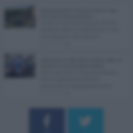
Depurazione Sicilia, la relazione di Fatuzzo: opere
ferme, ritardi e piano per il rilancio ...
Un'opera rimasta ferma per oltre un
decennio, tanto da trasformarsi in un
vero e proprio "caso ammin ...
06.08.2026
0
Aggressione a un vigile urbano a Catania, colpito con
una pietra da un parcheggiatore abusivo ...
Nuovo episodio di violenza a Catania,
dove un agente della Polizia
municipale è stato gravemente fe ...
06.08.2026
1
Username o E-mail