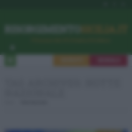
RISORGIMENTO
SICILIA.IT
l’Unione dei #CittadiniPerBene
ISCRIVITI
SEGNALA
TAG ARCHIVES:
NOTTE
NAZIONALE
Home
Notte Nazionale