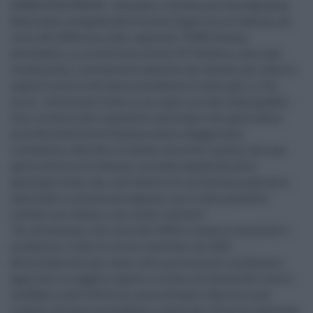
ROMA (ITALPRESS) - Secondo il Sistema di Sorveglianza
Nazionale integrata dell'Istituto Superiore di Sanità, nel
corso del 2020 sono stati registrati 75.891 decessi
attribuibili in via diretta a Covid-19."Tuttavia, come già
evidenziato, l'incremento assoluto dei decessi per tutte le
cause di morte sull'anno precedente è stato pari a +112
mila - sottolinea l'Istat in un report sui dati demografici -.
Così, se da un lato è possibile ipotizzare che parte della
mortalità da Covid-19 possa essere sfuggita alle
rilevazioni, dall'altro è anche concreta l'ipotesi che una
parte ulteriore di decessi sia stata causata da altre
patologie letali che, nell'ambito di un Sistema sanitario
nazionale in piena emergenza, non è stato possibile
trattare nei tempi e nei modi richiesti".
"Se, ad esempio, nel corso del 2020 si fossero riscontrati i
medesimi rischi di morte osservati nel 2019
(distintamente per sesso, età e provincia di residenza e
applicati ai soggetti esposti a rischio di decesso4) i morti
sarebbero stati 647mila, ossia soltanto 13mila in più
rispetto all'anno precedente, invece dei 112 mila registrati.