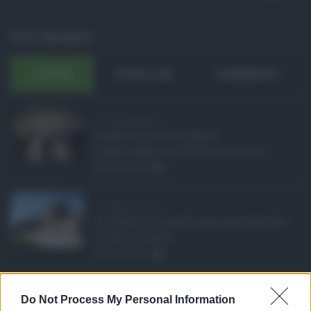
POST RECENTI
ULTIMI
POPOLARI
COMMENTI
Concorsi pubblici in ...
Anche nel mese di agosto,
tradizionalmente dedicato alle fer ...
06.08.2026
0
Ars Sicilia, chiude ...
Si chiude con un'altra giornata dedicata
all'attività ispet ...
06.08.2026
0
Definizione agevolat ...
Do Not Process My Personal Information
Anche il Comune di Catania aderisce