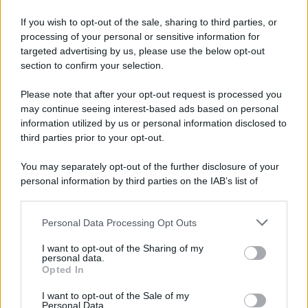
alla definizione agevola ...
If you wish to opt-out of the sale, sharing to third parties, or
06.08.2026
0
processing of your personal or sensitive information for
targeted advertising by us, please use the below opt-out
section to confirm your selection.
CATEGORIE
Please note that after your opt-out request is processed you
Ambiente
1.404
may continue seeing interest-based ads based on personal
information utilized by us or personal information disclosed to
Attualità
6.106
third parties prior to your opt-out.
Comunicati
6
You may separately opt-out of the further disclosure of your
personal information by third parties on the IAB’s list of
Consumo
1.930
downstream participants.
Economia
2.864
Personal Data Processing Opt Outs
This information may also be disclosed by us to third parties
on the IAB’s List of Downstream Participants that may further
Lavoro
2.139
I want to opt-out of the Sharing of my
disclose it to other third parties.
personal data.
Opted In
Politica
1.990
I want to opt-out of the Sale of my
Primo piano
2.619
Personal Data.