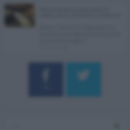
Definizione agevolata a Catania, via libera del
Consiglio comunale: come funziona la sanatoria dei t
...
Anche il Comune di Catania aderisce
alla definizione agevolata delle entrate
prevista dalla Legge di ...
06.08.2026
0
184
9