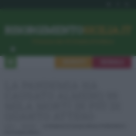
RISORGIMENTO
SICILIA.IT
l’Unione dei #CittadiniPerBene
ISCRIVITI
SEGNALA
LA PANDEMIA HA
CAUSATO ALMENO 99
MILA MORTI IN PIÙ DI
QUANTO ATTESO
Home
Attualità
La Pandemia Ha Causato Almeno 99 Mila Morti In
Più Di Quanto Atteso