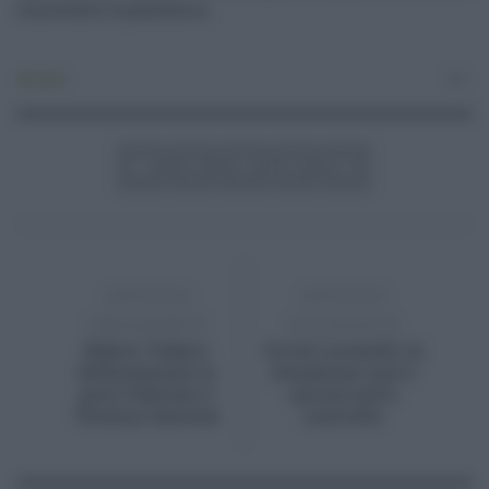
nonostante la pandemia.
Attualità
0
ARTICOLO
ARTICOLO
PRECEDENTE
SUCCESSIVO
Rifiuti, Todaro:
Covid, Locatelli, la
differenziata in
situazione non è
porti Palermo e
ancora sotto
Termini Imerese
controllo