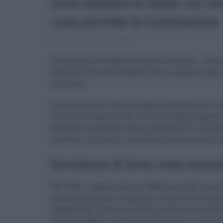
Leva militare in Italia: chi v
cosa prevede la Costituzione
24.10.2025
risuser
1
Nonostante la tregua tra Israele e Hamas, i vent
Paesi dell’Unione Europea, Italia compresa. Ma in
militare?
La Costituzione italiana regola chiaramente il te
l’articolo 11 sancisce che “l’Italia ripudia la gue
mezzo di risoluzione delle controversie internazio
conflitto, il Governo riceve dalle Camere poteri s
Iscrizione di leva: cosa succe
Nel 2025, i ragazzi nati nel 2008 sono stati inser
che contiene nome, cognome e numero di iscrizi
spiegato dal Comune di Roma, l’iscrizione avvie
(D.Lgs. 66/2010)” e serve a registrare chi, in caso 