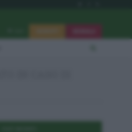
ISCRIVITI
SEGNALA
Log in
i
TO IN CASO DI
POST RECENTI