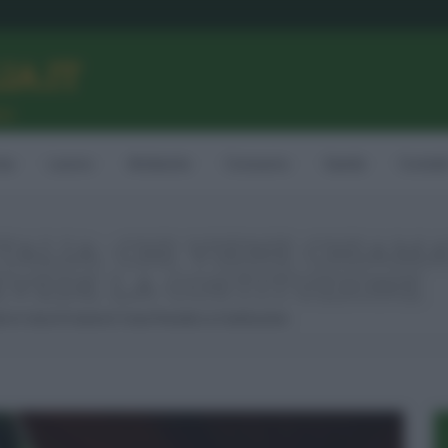
LIA.IT
ne
ia
Lavoro
Ambiente
Consumo
Sanità
Contatt
TALIA: CHI VIENE CHIAMA
EVEDE LA COSTITUZIONE
ato In Caso Di Guerra E Cosa Prevede La Costituzione