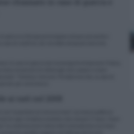
iene chiamato in caso di guerra e
i di guerra in Europa preoccupano sempre più anche i
 caso di conflitto, chi verrebbe chiamato alla leva
ma. In caso di guerra che coinvolga direttamente l’Italia,
rra come strumento di offesa agli altri popoli e come
nali”. Tuttavia, l’articolo 78 stabilisce che, in caso di
peciali per intervenire.
de ai nati nel 2008
iti nel “manifesto di leva militare”, un elenco pubblico
one di ogni cittadino maschio che compie 17 anni. Come
ne “in conformità al Codice dell’ordinamento militare
di necessità, sarebbe soggetto all’obbligo della leva