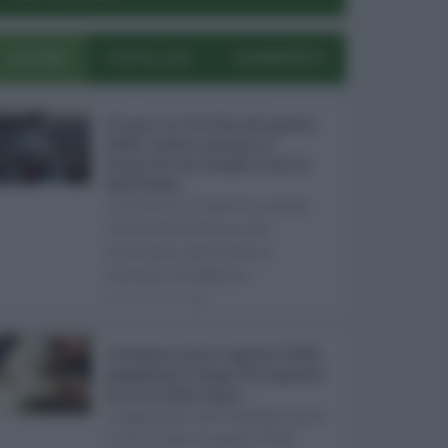
ULTIMI
POPOLARI
COMMENTI
Eventi in Sicilia ad agosto
2026: teatro, musica e
festival nei luoghi storici
dell’Isola ...
La Sicilia si conferma anche
nell’estate 2026 uno dei
principali palcoscenici
culturali del Medite ...
07.08.2026
0
Assegno unico agosto 2026,
pagamenti dopo Ferragosto:
ecco le date Inps ...
I pagamenti dell'assegno unico
e universale di agosto 2026