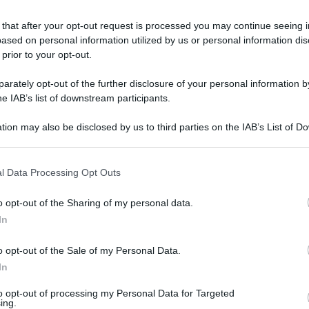
 that after your opt-out request is processed you may continue seeing i
ased on personal information utilized by us or personal information dis
0
 prior to your opt-out.
rately opt-out of the further disclosure of your personal information by
he IAB’s list of downstream participants.
tion may also be disclosed by us to third parties on the IAB’s List of 
 that may further disclose it to other third parties.
o E-mail
l Data Processing Opt Outs
ARTICOLO SUCCESSIVO
Infortuni sul lavoro in Sicilia
o opt-out of the Sharing of my personal data.
2025: dati Inail, calo minimo e
Reset password
dami
In
ti
Log In
più casi mortali
Reset P
o opt-out of the Sale of my Personal Data.
In
to opt-out of processing my Personal Data for Targeted
ing.