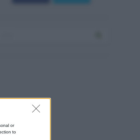
sonal or
ection to