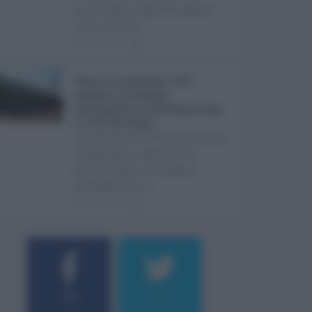
arriveranno dopo Ferragosto.
Come previst ...
07.08.2026
0
Etna in eruzione, voli
sospesi a Catania:
limitazioni a Fontanarossa
e voli dirottati ...
L'eruzione dell'Etna continua a
influenzare l'operatività
dell'aeroporto di Catania
Fontanarossa. A ...
07.08.2026
0
184
9