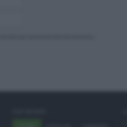
to browser per la prossima volta che commento.
POST RECENTI
C
A
ULTIMI
POPOLARI
COMMENTI