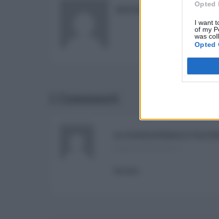
Opted 
RISUSER
I want t
of my P
was col
Opted 
1 Commenti
LO SCHIZOFRENICO POLTR
Ottobre 25, 2025 at 12:11
Annate…