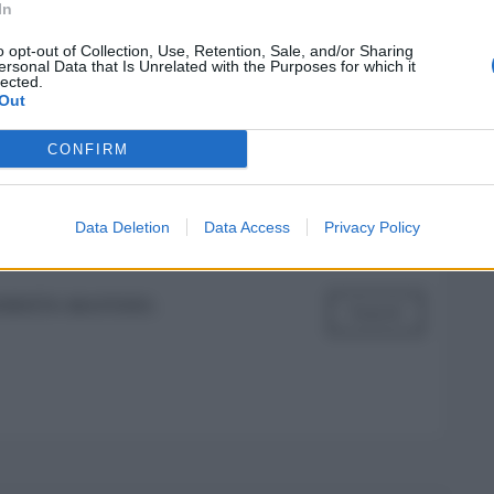
In
o opt-out of Collection, Use, Retention, Sale, and/or Sharing
ersonal Data that Is Unrelated with the Purposes for which it
lected.
Out
CONFIRM
Data Deletion
Data Access
Privacy Policy
ONISTA MAFIOSO..
Rispondi