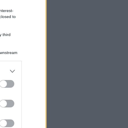
nterest-
closed to
 third
Downstream
Log In
assword