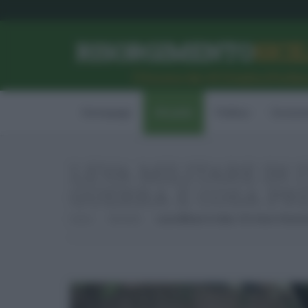
RISORGIMENTO
SICI
l’Unione dei #CittadiniPerBe
Homepage
Attualità
Politica
Econom
LEVA MILITARE IN I
GUERRA E COSA PR
Home
Attualità
Leva Militare In Italia: Chi Viene Chiam