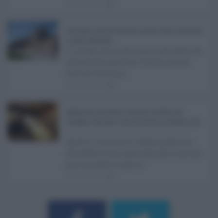
06.08.2026
0
Ars Sicilia, chiude l'Aula per la pausa estiva: partiti già
in clima elettorale ...
Si chiude con un'altra giornata dedicata
all'attività ispettiva l'ultima seduta
dell'Ars Sicilia pr ...
06.08.2026
0
Definizione agevolata a Catania, via libera del
Consiglio comunale: come funziona la sanatoria dei t
...
Anche il Comune di Catania aderisce
alla definizione agevolata delle entrate
prevista dalla Legge di ...
06.08.2026
0