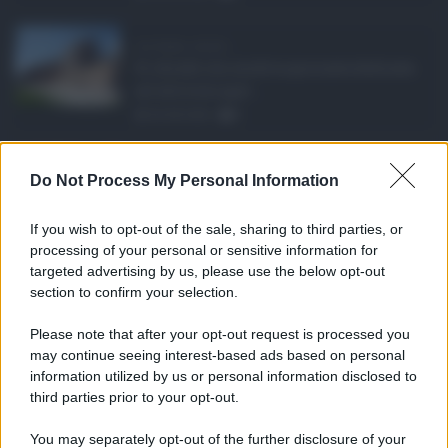
Ars Sicilia, chiude ...
Si chiude con un'altra giornata dedicata
all'attività ispet ...
06.08.2026
0
Definizione agevolat ...
Do Not Process My Personal Information
Anche il Comune di Catania aderisce
alla definizione agevola ...
If you wish to opt-out of the sale, sharing to third parties, or
06.08.2026
0
processing of your personal or sensitive information for
targeted advertising by us, please use the below opt-out
section to confirm your selection.
CATEGORIE
Please note that after your opt-out request is processed you
Ambiente
1.404
may continue seeing interest-based ads based on personal
information utilized by us or personal information disclosed to
Attualità
6.106
third parties prior to your opt-out.
Comunicati
6
You may separately opt-out of the further disclosure of your