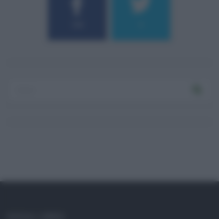
184
9
SOCIAL LINKS