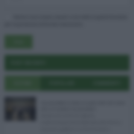
Salva il mio nome, email e sito web in questo browser
per la prossima volta che commento.
POST RECENTI
Username o E-mail
ULTIMI
POPOLARI
COMMENTI
Log In
Ricordami
Registrati
Log In
Reset password
Log In
Reset Password
Concorsi pubblici in Sicilia ad agosto 2026: tutti i bandi
attivi e le scadenze da non perdere ...
Anche nel mese di agosto,
tradizionalmente dedicato alle ferie, i
concorsi pubblici in Sicilia non s ...