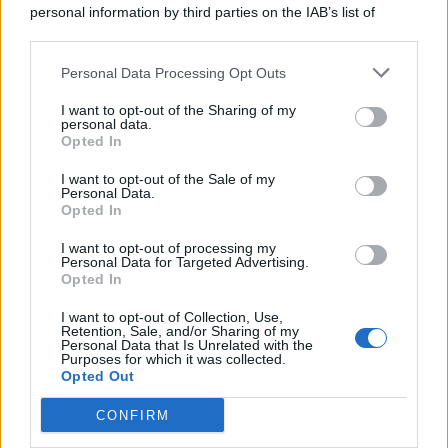
personal information by third parties on the IAB’s list of
Consumo
1.930
downstream participants.
Economia
2.864
Personal Data Processing Opt Outs
This information may also be disclosed by us to third parties
on the IAB’s List of Downstream Participants that may further
Lavoro
2.139
I want to opt-out of the Sharing of my
disclose it to other third parties.
personal data.
Opted In
Politica
1.990
I want to opt-out of the Sale of my
Primo piano
2.619
Personal Data.
Opted In
Proposte
13
I want to opt-out of processing my
Personal Data for Targeted Advertising.
Sanità
1.962
Opted In
I want to opt-out of Collection, Use,
Retention, Sale, and/or Sharing of my
Personal Data that Is Unrelated with the
Purposes for which it was collected.
Opted Out
CONFIRM