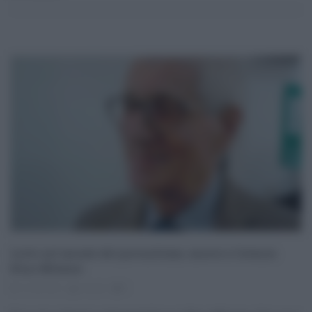
Lutto nel mondo del giornalismo, muore a Catania
Nino Milazzo
12.08.2021
risuser
0