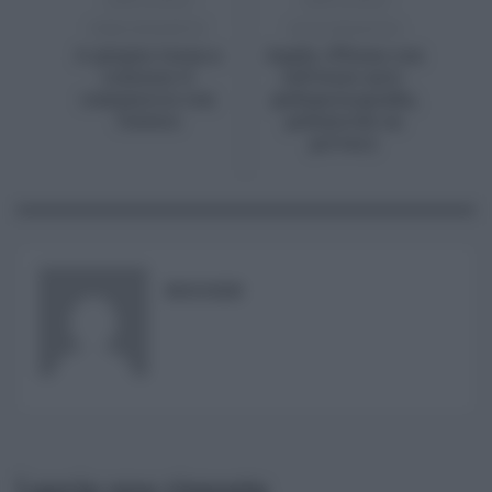
PRECEDENTE
SUCCESSIVO
A giugno torna a
Apple, iPhone con
crescere il
software anti-
commercio con
pedopornografia,
l’estero
polemiche su
privacy
RISUSER
Lascia una risposta