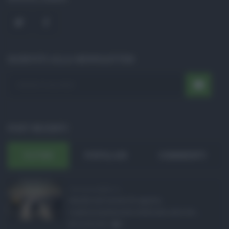
ISCRIVITI ALLA NEWSLETTER
POST RECENTI
ULTIMI
POPOLARI
COMMENTI
Concorsi pubblici in ...
Anche nel mese di agosto,
tradizionalmente dedicato alle fer ...
06.08.2026
0