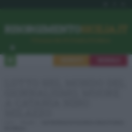
RISORGIMENTO
SICILIA.IT
l’Unione dei #CittadiniPerBene
ISCRIVITI
SEGNALA
LUTTO NEL MONDO DEL
GIORNALISMO, MUORE
A CATANIA NINO
MILAZZO
Home
Attualità
Lutto Nel Mondo Del Giornalismo, Muore A Catania
Nino Milazzo