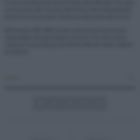
E' morto a Catania all'età di 91 anni Nino Milazzo. Per anni
vice direttore del Corriere della Sera e dell'Indipendente,
ha diretto le principali testate giornalistiche della città.
Nel biennio 1987-1989 tornato in Sicilia fu condirettore
responsabile del quotidiano La Sicilia. Tra i suoi ultimi
incarichi la presidenza, dal 2013 al 2015, del Teatro Stabile
di Catania.
Attualità
0
ARTICOLO
ARTICOLO