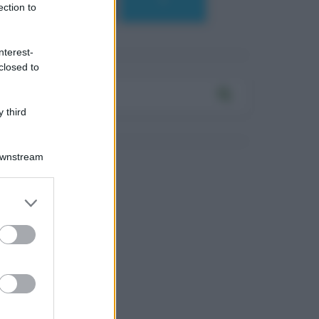
184
9
ection to
nterest-
closed to
 third
Downstream
Log In
assword