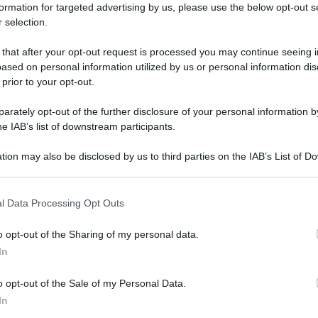
formation for targeted advertising by us, please use the below opt-out s
 selection.
 that after your opt-out request is processed you may continue seeing i
ased on personal information utilized by us or personal information dis
 prior to your opt-out.
rately opt-out of the further disclosure of your personal information by
he IAB’s list of downstream participants.
ARTICOLO SUCCESSIVO
L’Unione Europea sospende
tion may also be disclosed by us to third parties on the IAB’s List of 
l’accordo con la Russia sui visti
 that may further disclose it to other third parties.
o E-mail
l Data Processing Opt Outs
o opt-out of the Sharing of my personal data.
Reset password
dami
In
ti
Log In
Reset P
o opt-out of the Sale of my Personal Data.
In