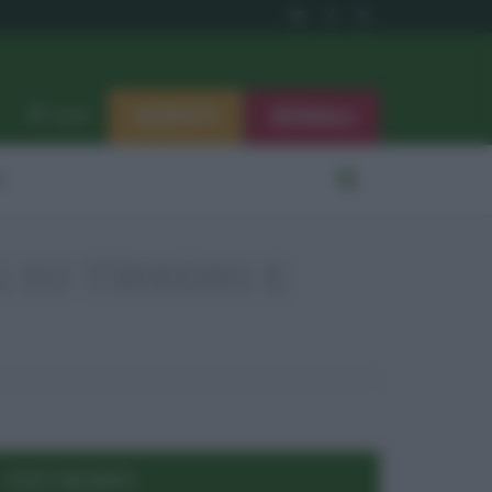
ISCRIVITI
SEGNALA
Log in
i
I SU TIRRENO E
POST RECENTI