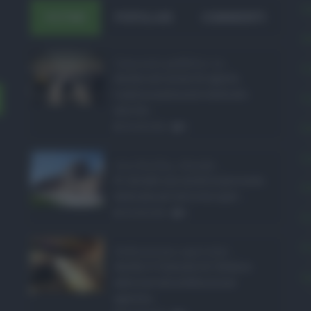
A
ULTIMI
POPOLARI
COMMENTI
A
Concorsi pubblici in ...
C
Anche nel mese di agosto,
tradizionalmente dedicato
C
alle fer ...
E
06.08.2026
0
L
Ars Sicilia, chiude ...
Si chiude con un'altra giornata
P
dedicata all'attività ispet ...
06.08.2026
0
P
P
Definizione agevolat ...
Anche il Comune di Catania
S
aderisce alla definizione
agevola ...