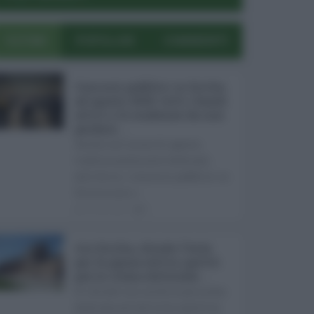
ULTIMI
POPOLARI
COMMENTI
Concorsi pubblici in Sicilia
ad agosto 2026: tutti i bandi
attivi e le scadenze da non
perdere ...
Anche nel mese di agosto,
tradizionalmente dedicato
alle ferie, i concorsi pubblici in
Sicilia non s ...
06.08.2026
0
Ars Sicilia, chiude l'Aula
per la pausa estiva: partiti
già in clima elettorale ...
Si chiude con un'altra giornata
dedicata all'attività ispettiva