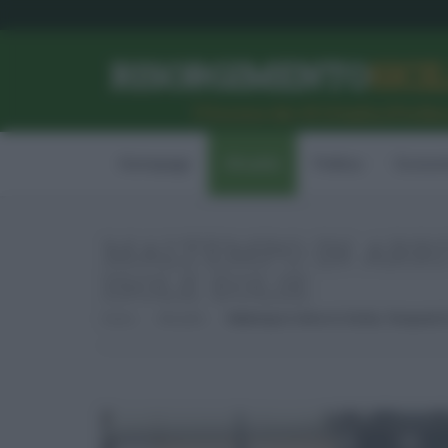
RISORGIMENTO
SICI
l’Unione dei #CittadiniPerBe
Homepage
Attualità
Politica
Econom
MALTEMPO IN ARRIV
ISOLE EOLIE
Home
Attualità
Maltempo In Arrivo In Sicilia, Temporali S