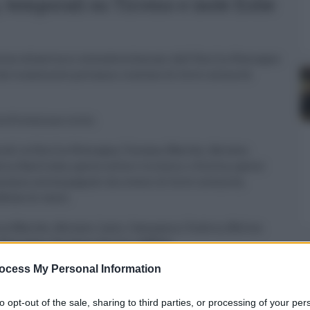
 temporali su Tirreno e isole Eolie
zione atlantica si estenderà domani dall'Emilia-Romagna
che localmente potranno risultare di forte intensità
a Protezione civile.
orali su Emilia-Romagna, Toscana, Marche, Abruzzo,
, Basilicata, specie settori tirrenici, e Sicilia, specie
saranno accompagnati da rovesci di forte intensità,
ffiche di vento.
a su Marche, Abruzzo, Lazio, Campania, Umbria, Molise,
a-Romagna, Toscana e Sicilia. (ANSA).
ocess My Personal Information
to opt-out of the sale, sharing to third parties, or processing of your per
0