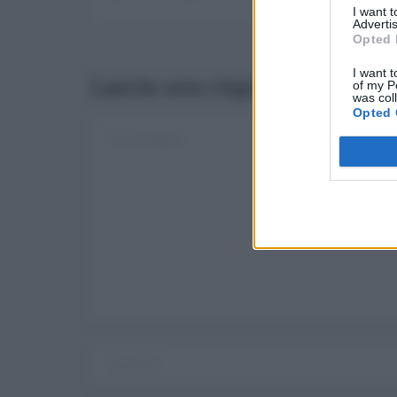
I want 
Advertis
Opted 
I want t
Lascia una risposta
of my P
was col
Opted 