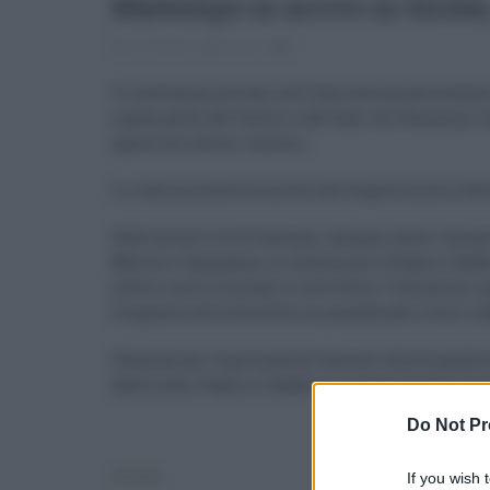
Maltempo in arrivo in Sicilia,
01.09.2022
risuser
0
Il maltempo portato sull'Italia da una perturba
a gran parte del Centro e del Sud, con fenomeni 
specie sui settori costieri.
Lo indica un'allerta meteo del Dipartimento dell
Dalle prime ore di domani, dunque, attesi temp
Molise e Campania, in estensione a Puglia, Calabria
settori nord-orientali e isole Eolie. I fenomeni 
frequente attività elettrica, grandinate e forti ra
Valutata per la giornata di domani allerta giall
Basilicata, Puglia e Calabria e su parte di Emili
Do Not Pr
If you wish 
Attualità