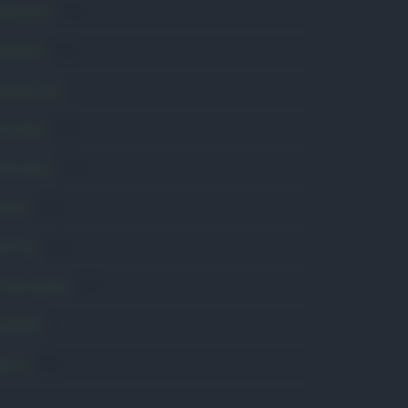
mbiente
1.404
ttualità
6.106
omunicati
6
onsumo
1.930
conomia
2.864
avoro
2.139
olitica
1.990
rimo piano
2.619
roposte
13
anità
1.962