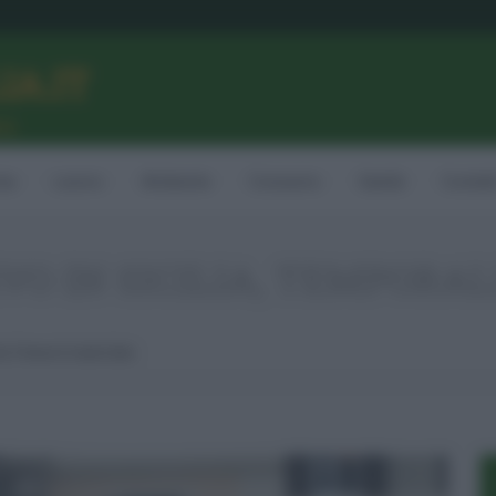
LIA.IT
ne
ia
Lavoro
Ambiente
Consumo
Sanità
Contatt
O IN SICILIA, TEMPORAL
u Tirreno E Isole Eolie