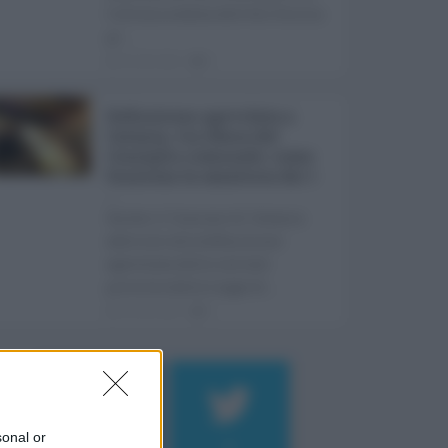
l'ultima seduta dell'Ars Sicilia
pr ...
06.08.2026
0
Definizione agevolata a
Catania, via libera del
Consiglio comunale: come
funziona la sanatoria dei t
...
Anche il Comune di Catania
aderisce alla definizione
agevolata delle entrate
prevista dalla Legge di ...
06.08.2026
0
sonal or