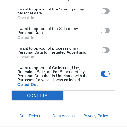
on the IAB’s List of Downstream Participants that may further
Lavoro
2.139
I want to opt-out of the Sharing of my
disclose it to other third parties.
personal data.
Opted In
Politica
1.990
I want to opt-out of the Sale of my
Primo piano
2.619
Personal Data.
Opted In
Proposte
13
I want to opt-out of processing my
Personal Data for Targeted Advertising.
Sanità
1.962
Opted In
I want to opt-out of Collection, Use,
Retention, Sale, and/or Sharing of my
Personal Data that Is Unrelated with the
Purposes for which it was collected.
Opted Out
CONFIRM
Data Deletion
Data Access
Privacy Policy