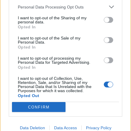
Economia
2.866
Personal Data Processing Opt Outs
This information may also be disclosed by us to third parties
on the IAB’s List of Downstream Participants that may further
Lavoro
2.139
I want to opt-out of the Sharing of my
disclose it to other third parties.
personal data.
Opted In
Politica
1.992
I want to opt-out of the Sale of my
Primo piano
2.620
Personal Data.
Opted In
Proposte
13
I want to opt-out of processing my
Personal Data for Targeted Advertising.
Sanità
1.962
Opted In
I want to opt-out of Collection, Use,
Retention, Sale, and/or Sharing of my
Personal Data that Is Unrelated with the
Purposes for which it was collected.
Opted Out
CONFIRM
Data Deletion
Data Access
Privacy Policy