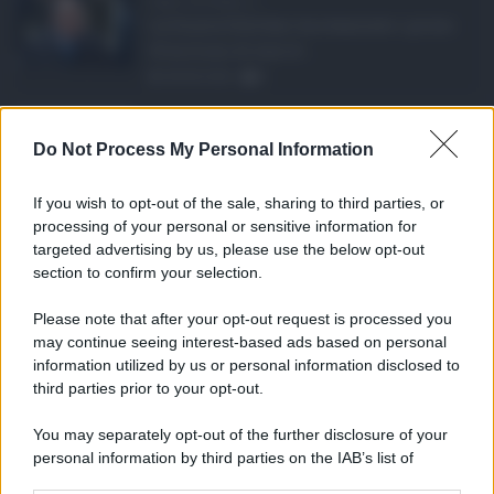
Super Zes Sicilia, d ...
La Giunta Schifani ha stanziato i primi
10 milioni di euro d ...
08.08.2026
0
Eventi in Sicilia ad ...
Do Not Process My Personal Information
La Sicilia si conferma anche nell’estate
2026 uno dei prin ...
If you wish to opt-out of the sale, sharing to third parties, or
07.08.2026
0
processing of your personal or sensitive information for
targeted advertising by us, please use the below opt-out
section to confirm your selection.
CATEGORIE
Please note that after your opt-out request is processed you
Ambiente
1.404
may continue seeing interest-based ads based on personal
information utilized by us or personal information disclosed to
Attualità
6.108
third parties prior to your opt-out.
Comunicati
6
You may separately opt-out of the further disclosure of your
personal information by third parties on the IAB’s list of
Consumo
1.930
downstream participants.