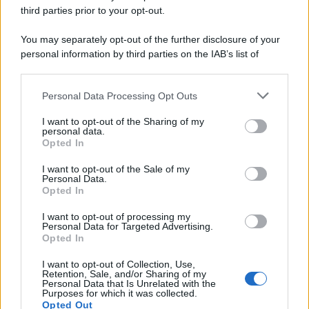
third parties prior to your opt-out.
Comunicati
6
You may separately opt-out of the further disclosure of your
personal information by third parties on the IAB’s list of
Consumo
1.930
downstream participants.
Economia
2.866
Personal Data Processing Opt Outs
This information may also be disclosed by us to third parties
on the IAB’s List of Downstream Participants that may further
Lavoro
2.139
I want to opt-out of the Sharing of my
disclose it to other third parties.
personal data.
Opted In
Politica
1.992
I want to opt-out of the Sale of my
Primo piano
2.620
Personal Data.
Opted In
Proposte
13
I want to opt-out of processing my
Personal Data for Targeted Advertising.
Sanità
1.962
Opted In
I want to opt-out of Collection, Use,
Retention, Sale, and/or Sharing of my
Personal Data that Is Unrelated with the
Purposes for which it was collected.
Opted Out