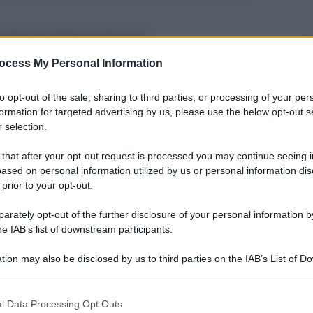
 quasi un milione di euro
ocess My Personal Information
ppropriazione indebita di auto di grossa cilindrata. Oltre
 820mila euro ritenuto il frutto della truffa.
to opt-out of the sale, sharing to third parties, or processing of your per
 sequestro impeditivo della società intestata all'indagato
formation for targeted advertising by us, please use the below opt-out s
 selection.
 passaggi di proprietà, e il sequestro preventivo dei 52
udi, rivendute a concessionari acquirenti in buona fede,
 that after your opt-out request is processed you may continue seeing i
SA).
ased on personal information utilized by us or personal information dis
 prior to your opt-out.
rately opt-out of the further disclosure of your personal information by
0
he IAB’s list of downstream participants.
tion may also be disclosed by us to third parties on the IAB’s List of 
 that may further disclose it to other third parties.
o E-mail
l Data Processing Opt Outs