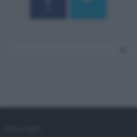
184
9
SOCIAL LINKS