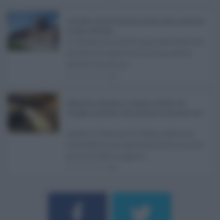
Ars Sicilia, chiude l'Aula per la pausa estiva: partiti già
in clima elettorale ...
Si chiude con un'altra giornata dedicata
all'attività ispettiva l'ultima seduta
dell'Ars Sicilia pr ...
06.08.2026
0
Definizione agevolata a Catania, via libera del
Consiglio comunale: come funziona la sanatoria dei t
...
Anche il Comune di Catania aderisce
alla definizione agevolata delle entrate
prevista dalla Legge di ...
06.08.2026
0