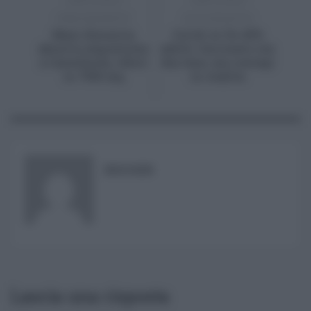
PRECEDENTE
SUCCESSIVO
Maxi discarica
Covid, in Ue 45%
abusiva sequestrata
adulti vaccinato con
a Castelmola, rifiuti
due dosi, ma contagi
in 7000 mq
in risalita
RISUSER
Lascia una risposta