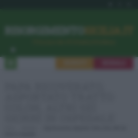
RISORGIMENTO
SICILIA.IT
l’Unione dei #CittadiniPerBene
ISCRIVITI
SEGNALA
PAPA RICOVERATO,
ASPORTATO TRATTO
COLON, ALTRI SEI
GIORNI IN OSPEDALE
Home
Attualità
Papa Ricoverato, Asportato Tratto Colon, Altri Sei
Giorni In Ospedale