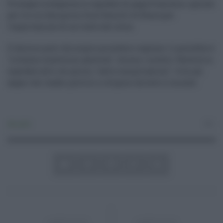
Prosegue la degenza in ospedale di papa Francesco, operato
per tre ore due giorni fa al Gemelli di Roma per
l'asportazione di un tratto del colon.
Il decorso post-chirurgico procedere regolare: il pontefice è
"in buone condizioni generali", dicono i medici. Resterà in
ospedale altri sei giorni, "salvo complicazioni". A lui gli
auguri dei leader politici e religiosi da tutto il mondo.
Attualità
0
ARTICOLO
ARTICOLO