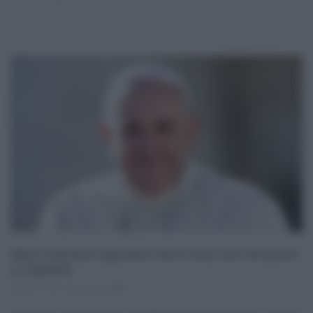
Papa ricoverato, asportato tratto colon, altri sei giorni
in ospedale
06.07.2021
risuser
0