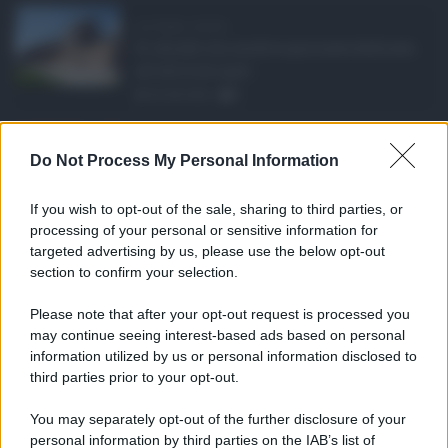
Ars Sicilia, chiude ...
Si chiude con un'altra giornata dedicata
all'attività ispet ...
06.08.2026
0
Definizione agevolat ...
Do Not Process My Personal Information
Anche il Comune di Catania aderisce
alla definizione agevola ...
If you wish to opt-out of the sale, sharing to third parties, or
06.08.2026
0
processing of your personal or sensitive information for
targeted advertising by us, please use the below opt-out
section to confirm your selection.
CATEGORIE
Please note that after your opt-out request is processed you
Ambiente
1.404
may continue seeing interest-based ads based on personal
information utilized by us or personal information disclosed to
Attualità
6.106
third parties prior to your opt-out.
Comunicati
6
You may separately opt-out of the further disclosure of your
personal information by third parties on the IAB’s list of
Consumo
1.930