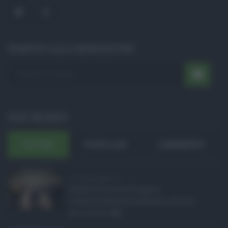
ISCRIVITI ALLA NEWSLETTER
POST RECENTI
ULTIMI
POPOLARI
COMMENTI
Concorsi pubblici in ...
Anche nel mese di agosto,
tradizionalmente dedicato alle fer ...
06.08.2026
0