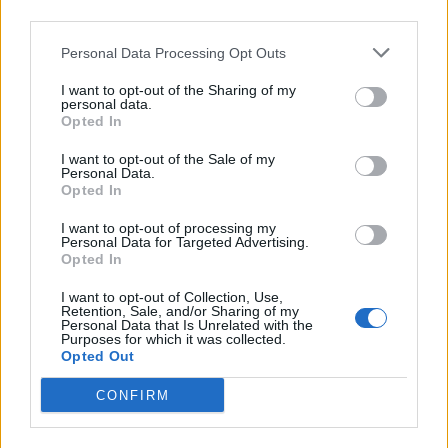
downstream participants.
Economia
2.864
Personal Data Processing Opt Outs
This information may also be disclosed by us to third parties
on the IAB’s List of Downstream Participants that may further
Lavoro
2.139
I want to opt-out of the Sharing of my
disclose it to other third parties.
personal data.
Opted In
Politica
1.990
I want to opt-out of the Sale of my
Primo piano
2.619
Personal Data.
Opted In
Proposte
13
I want to opt-out of processing my
Personal Data for Targeted Advertising.
Sanità
1.962
Opted In
I want to opt-out of Collection, Use,
Retention, Sale, and/or Sharing of my
Personal Data that Is Unrelated with the
Purposes for which it was collected.
Opted Out
CONFIRM