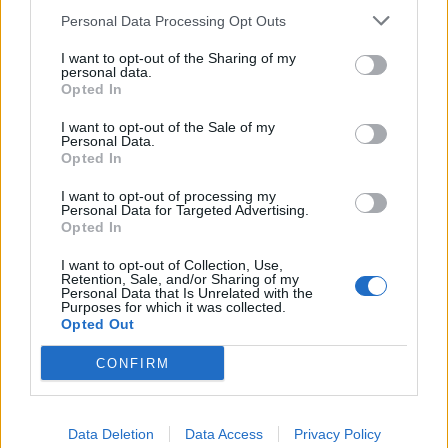
Economia
2.865
Personal Data Processing Opt Outs
This information may also be disclosed by us to third parties
on the IAB’s List of Downstream Participants that may further
Lavoro
2.139
I want to opt-out of the Sharing of my
disclose it to other third parties.
personal data.
Opted In
Politica
1.991
I want to opt-out of the Sale of my
Primo piano
2.619
Personal Data.
Opted In
Proposte
13
I want to opt-out of processing my
Personal Data for Targeted Advertising.
Sanità
1.962
Opted In
I want to opt-out of Collection, Use,
Retention, Sale, and/or Sharing of my
Personal Data that Is Unrelated with the
Purposes for which it was collected.
Opted Out
CONFIRM
Data Deletion
Data Access
Privacy Policy