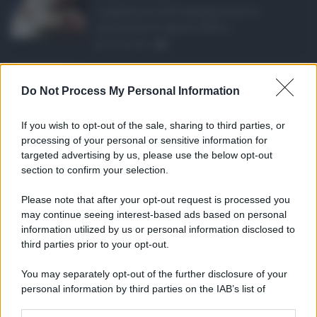
I pagamenti dell'assegno unico e
universale di agosto 2026 a ...
07.08.2026
0
Etna in eruzione, vo ...
Do Not Process My Personal Information
L'eruzione dell'Etna continua a
influenzare l'operatività d ...
If you wish to opt-out of the sale, sharing to third parties, or
07.08.2026
0
processing of your personal or sensitive information for
targeted advertising by us, please use the below opt-out
section to confirm your selection.
CATEGORIE
Please note that after your opt-out request is processed you
Ambiente
1.404
may continue seeing interest-based ads based on personal
information utilized by us or personal information disclosed to
Attualità
6.108
third parties prior to your opt-out.
Comunicati
6
You may separately opt-out of the further disclosure of your
personal information by third parties on the IAB’s list of
Consumo
1.930
downstream participants.