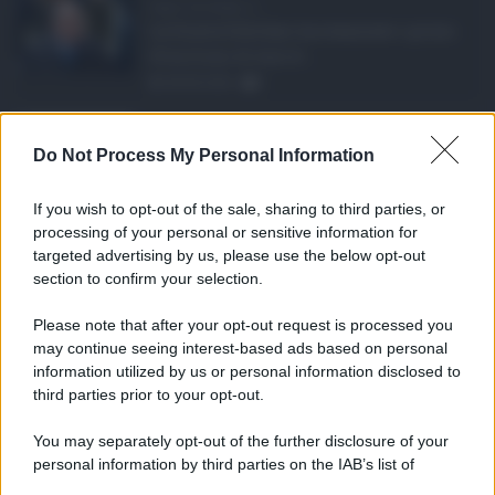
Super Zes Sicilia, d ...
La Giunta Schifani ha stanziato i primi
10 milioni di euro d ...
08.08.2026
1
Eventi in Sicilia ad ...
Do Not Process My Personal Information
La Sicilia si conferma anche nell’estate
2026 uno dei prin ...
If you wish to opt-out of the sale, sharing to third parties, or
07.08.2026
0
processing of your personal or sensitive information for
targeted advertising by us, please use the below opt-out
section to confirm your selection.
CATEGORIE
Please note that after your opt-out request is processed you
Ambiente
1.404
may continue seeing interest-based ads based on personal
information utilized by us or personal information disclosed to
Attualità
6.108
third parties prior to your opt-out.
Comunicati
6
You may separately opt-out of the further disclosure of your
personal information by third parties on the IAB’s list of
Consumo
1.930
downstream participants.