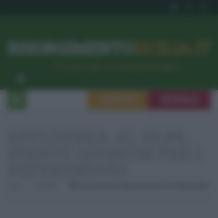
RISORGIMENTO
SICILIA.IT
l’Unione dei #CittadiniPerBene
ISCRIVITI
SEGNALA
AFFLUENZA AL 20,9%,
NIENTE QUORUM PER I
REFERENDUM
Home
Attualità
Affluenza Al 20,9%, Niente Quorum Per I Referendum