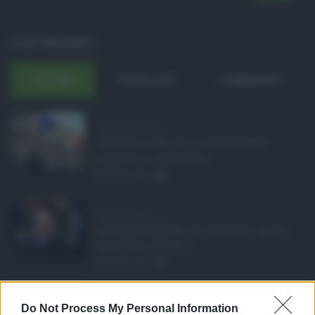
POST RECENTI
ULTIMI
POPOLARI
COMMENTI
Manovra Sicilia da 2 ...
L’annuncio del varo in Giunta della
manovra in variazione ...
08.08.2026
0
Super Zes Sicilia, d ...
La Giunta Schifani ha stanziato i primi
10 milioni di euro d ...
08.08.2026
1
Eventi in Sicilia ad ...
Do Not Process My Personal Information