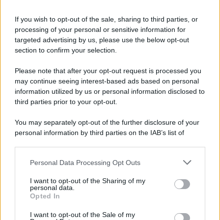
La Sicilia si conferma anche nell’estate
2026 uno dei prin ...
If you wish to opt-out of the sale, sharing to third parties, or
07.08.2026
0
processing of your personal or sensitive information for
targeted advertising by us, please use the below opt-out
section to confirm your selection.
CATEGORIE
Please note that after your opt-out request is processed you
Ambiente
1.404
may continue seeing interest-based ads based on personal
information utilized by us or personal information disclosed to
Attualità
6.108
third parties prior to your opt-out.
Comunicati
6
You may separately opt-out of the further disclosure of your
personal information by third parties on the IAB’s list of
Consumo
1.930
downstream participants.
Economia
2.866
Personal Data Processing Opt Outs
This information may also be disclosed by us to third parties
on the IAB’s List of Downstream Participants that may further
Lavoro
2.139
I want to opt-out of the Sharing of my
disclose it to other third parties.
personal data.
Opted In
Politica
1.992
I want to opt-out of the Sale of my
Primo piano
2.620