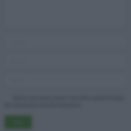
Salva il mio nome, email e sito web in questo browser
Username o E-mail
per la prossima volta che commento.
Log In
Ricordami
Registrati
Log In