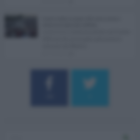
08.08.2026
1
Eventi in Sicilia ad agosto 2026: teatro, musica e
festival nei luoghi storici dell’Isola ...
La Sicilia si conferma anche nell’estate
2026 uno dei principali palcoscenici
culturali del Medite ...
07.08.2026
0
184
9