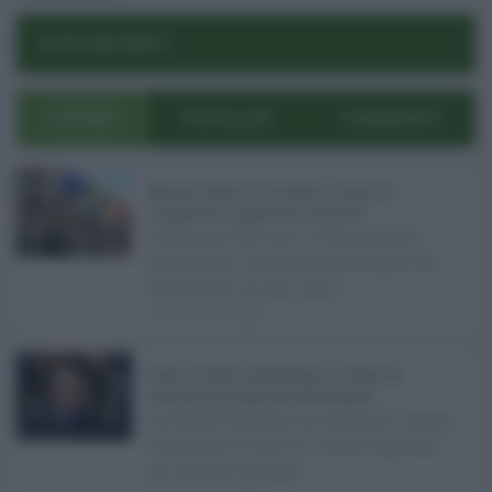
Reset password
Log In
Reset Password
POST RECENTI
ULTIMI
POPOLARI
COMMENTI
Manovra Sicilia da 221 milioni, è scontro tra
maggioranza, opposizioni e sindacati ...
L’annuncio del varo in Giunta della
manovra in variazione di bilancio da
221 milioni di euro non s ...
08.08.2026
0
Super Zes Sicilia, dalla Regione 10 milioni per
sostenere gli investimenti delle imprese ...
La Giunta Schifani ha stanziato i primi
10 milioni di euro di risorse regionali
per avviare la Super ...