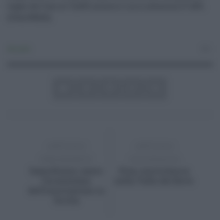
togati del Csm al 72,60% mentre il no si attesta al 27,40%.
(ITALPRESS).
Attualità
0
ARTICOLO
ARTICOLO
PRECEDENTE
SUCCESSIVO
Samothrace, nasce
Etna, nuova bocca
l’ecosistema
nella Valle del Bove
dell’innovazione in
Sicilia