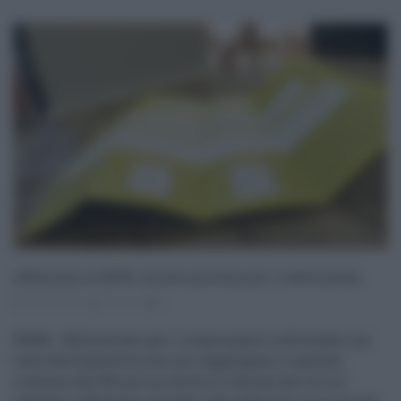
Affluenza al 20,9%, niente quorum per i referendum
13.06.2022
risuser
0
ROMA - Nulla da fare per i cinque quesiti referendari sul
tema della giustizia che non raggiungono il quorum
richiesto del 50% più un elettore richiesto per la loro