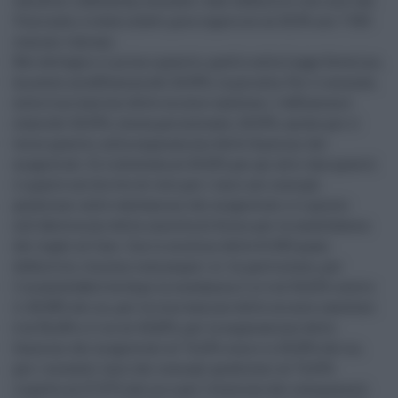
validità. L'affluenza, secondo i dati definitivi resi noti dal
Viminale, è stata infatti poco superiore al 20,9% nei 7.903
comuni italiani.
Nel dettaglio il primo quesito, quello sulla Legge Severino,
ha avuto un'affluenza del 20,95%, la più alta. Per il secondo,
sulla limitazione delle misure cautelari, l'affluenza è
stata del 20,93%; stessa percentuale, 20,93%, anche per il
terzo quesito, sulla separazione delle funzioni dei
magistrati. Si è attestata al 20,92% per gli altri due quesiti:
il quarto sul diritto di voto per i laici nei consigli
giudiziari sulle valutazioni dei magistrati e il quinto
sull'abolizione della raccolta di firme per la candidatura
dei togati al Csm. Con lo scrutino delle 61.569 quasi
definitivo, vincono comunque i sì. In particolare, per
l'incandidabilità dopo la condanna il sì è al 54,02% contro
il 45,98% dei no, per la limitazione delle misure cautelari
è al 56,18% e il no al 43,82%, per la separazione delle
funzioni dei magistrati al 74,10% conro io 25,90% del no,
per i membri laici dei consigli giudiziari al 72,03%
rispetto al 27,97% del no e per l'elezione dei componenti