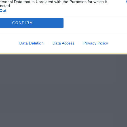
Autotutela, un Ddl per
ersonal Data that Is Unrelated with the Purposes for which it
lected.
modificare lo Statuto dei diritti
Out
del contribuente
CONFIRM
Data Deletion
Data Access
Privacy Policy