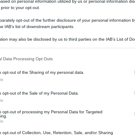
ased on personal information utilized by us or personal information dis
 prior to your opt-out.
tico e per contrastare questa crescita esagerata dei
rrone - si consiglia quindi di osservare attentamente
rately opt-out of the further disclosure of your personal information by
almente agli infissi che non sono a tenuta perfetta), di
he IAB’s list of downstream participants.
stand-by” dei led dei vari dispositivi elettronici. I prezzi
nti e lavorare sulle quantità è una scelta responsabile e
tion may also be disclosed by us to third parties on the IAB’s List of 
 that may further disclose it to other third parties.
o E-mail
l Data Processing Opt Outs
0
o opt-out of the Sharing of my personal data.
Reset password
dami
In
ti
Log In
Reset P
o opt-out of the Sale of my Personal Data.
In
to opt-out of processing my Personal Data for Targeted
ing.
In
ARTICOLO SUCCESSIVO
o opt-out of Collection, Use, Retention, Sale, and/or Sharing