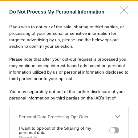
Eventi in Sicilia ad ...
Do Not Process My Personal Information
La Sicilia si conferma anche nell’estate
2026 uno dei prin ...
If you wish to opt-out of the sale, sharing to third parties, or
07.08.2026
0
processing of your personal or sensitive information for
targeted advertising by us, please use the below opt-out
section to confirm your selection.
CATEGORIE
Please note that after your opt-out request is processed you
Ambiente
1.404
may continue seeing interest-based ads based on personal
information utilized by us or personal information disclosed to
Attualità
6.108
third parties prior to your opt-out.
Comunicati
6
You may separately opt-out of the further disclosure of your
personal information by third parties on the IAB’s list of
Consumo
1.930
downstream participants.
Economia
2.866
Personal Data Processing Opt Outs
This information may also be disclosed by us to third parties
on the IAB’s List of Downstream Participants that may further
Lavoro
2.139
I want to opt-out of the Sharing of my
disclose it to other third parties.
personal data.
Opted In