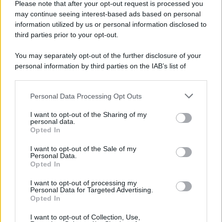
Please note that after your opt-out request is processed you
Ambiente
1.404
may continue seeing interest-based ads based on personal
information utilized by us or personal information disclosed to
Attualità
6.108
third parties prior to your opt-out.
Comunicati
6
You may separately opt-out of the further disclosure of your
personal information by third parties on the IAB’s list of
Consumo
1.930
downstream participants.
Economia
2.866
Personal Data Processing Opt Outs
This information may also be disclosed by us to third parties
on the IAB’s List of Downstream Participants that may further
Lavoro
2.139
I want to opt-out of the Sharing of my
disclose it to other third parties.
personal data.
Opted In
Politica
1.992
I want to opt-out of the Sale of my
Primo piano
2.620
Personal Data.
Opted In
Proposte
13
I want to opt-out of processing my
Personal Data for Targeted Advertising.
Sanità
1.962
Opted In
I want to opt-out of Collection, Use,