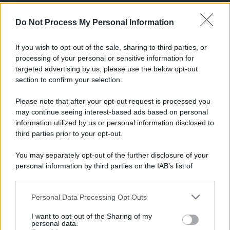
Rete fognaria di Cat ...
Do Not Process My Personal Information
Un investimento da oltre 24 milioni di
euro in due anni per ...
If you wish to opt-out of the sale, sharing to third parties, or
05.08.2026
0
processing of your personal or sensitive information for
targeted advertising by us, please use the below opt-out
section to confirm your selection.
CATEGORIE
Please note that after your opt-out request is processed you
Ambiente
1.403
may continue seeing interest-based ads based on personal
information utilized by us or personal information disclosed to
Attualità
6.105
third parties prior to your opt-out.
Comunicati
6
You may separately opt-out of the further disclosure of your
personal information by third parties on the IAB’s list of
Consumo
1.930
downstream participants.
Economia
2.863
Personal Data Processing Opt Outs
This information may also be disclosed by us to third parties
on the IAB’s List of Downstream Participants that may further
Lavoro
2.138
I want to opt-out of the Sharing of my
disclose it to other third parties.
personal data.