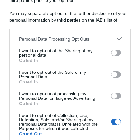
third parties prior to your opt-out.
Comunicati
6
You may separately opt-out of the further disclosure of your
personal information by third parties on the IAB’s list of
Consumo
1.930
downstream participants.
Economia
2.865
Personal Data Processing Opt Outs
This information may also be disclosed by us to third parties
on the IAB’s List of Downstream Participants that may further
Lavoro
2.139
I want to opt-out of the Sharing of my
disclose it to other third parties.
personal data.
Opted In
Politica
1.991
I want to opt-out of the Sale of my
Primo piano
2.619
Personal Data.
Opted In
Proposte
13
I want to opt-out of processing my
Personal Data for Targeted Advertising.
Sanità
1.962
Opted In
I want to opt-out of Collection, Use,
Retention, Sale, and/or Sharing of my
Personal Data that Is Unrelated with the
Purposes for which it was collected.
Opted Out