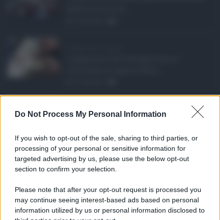
2026 uno dei prin ...
07.08.2026
0
Assegno unico agosto ...
I pagamenti dell'assegno unico e
universale di agosto 2026 a ...
07.08.2026
0
Etna in eruzione, vo ...
Do Not Process My Personal Information
L'eruzione dell'Etna continua a
influenzare l'operatività d ...
If you wish to opt-out of the sale, sharing to third parties, or
07.08.2026
0
processing of your personal or sensitive information for
targeted advertising by us, please use the below opt-out
section to confirm your selection.
CATEGORIE
Please note that after your opt-out request is processed you
Ambiente
1.404
may continue seeing interest-based ads based on personal
information utilized by us or personal information disclosed to
Attualità
6.108